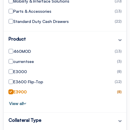
Mobility & Interface Solutions
(10)
Parts & Accessories
(13)
Standard Duty Cash Drawers
(22)
Product
460MOD
(13)
currentsee
(3)
E3000
(8)
E3600 Flip-Top
(12)
E3900
(8)
View all
Collateral Type