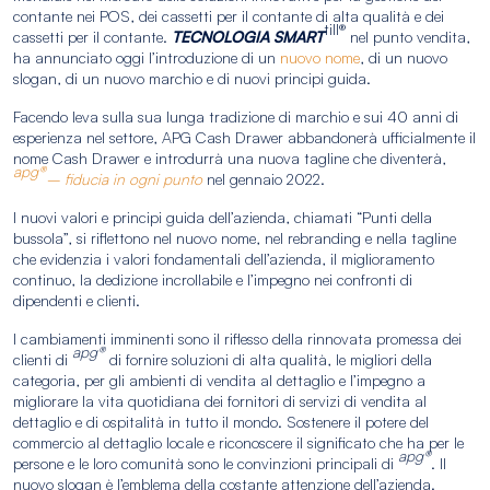
contante nei POS, dei cassetti per il contante di alta qualità e dei
till®
cassetti per il contante.
TECNOLOGIA SMART
nel punto vendita,
ha annunciato oggi l’introduzione di un
nuovo nome
, di un nuovo
slogan, di un nuovo marchio e di nuovi principi guida.
Facendo leva sulla sua lunga tradizione di marchio e sui 40 anni di
esperienza nel settore, APG Cash Drawer abbandonerà ufficialmente il
nome Cash Drawer e introdurrà una nuova tagline che diventerà,
apg®
– fiducia in ogni punto
nel gennaio 2022.
I nuovi valori e principi guida dell’azienda, chiamati “Punti della
bussola”, si riflettono nel nuovo nome, nel rebranding e nella tagline
che evidenzia i valori fondamentali dell’azienda, il miglioramento
continuo, la dedizione incrollabile e l’impegno nei confronti di
dipendenti e clienti.
I cambiamenti imminenti sono il riflesso della rinnovata promessa dei
apg®
clienti di
di fornire soluzioni di alta qualità, le migliori della
categoria, per gli ambienti di vendita al dettaglio e l’impegno a
migliorare la vita quotidiana dei fornitori di servizi di vendita al
dettaglio e di ospitalità in tutto il mondo. Sostenere il potere del
commercio al dettaglio locale e riconoscere il significato che ha per le
apg®
persone e le loro comunità sono le convinzioni principali di
. Il
nuovo slogan è l’emblema della costante attenzione dell’azienda.