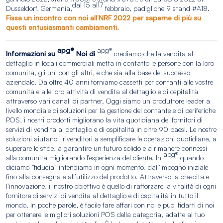
dal 15 al
17
Dusseldorf, Germania,
febbraio, padiglione 9 stand #A18.
Fissa un incontro con noi all’NRF 2022 per saperne di più su
questi entusiasmanti cambiamenti.
apg®
apg®
Informazioni su
Noi di
crediamo che la vendita al
dettaglio in locali commerciali metta in contatto le persone con la loro
comunità, gli uni con gli altri, e che sia alla base del successo
aziendale. Da oltre 40 anni forniamo cassetti per contanti alle vostre
comunità e alle loro attività di vendita al dettaglio e di ospitalità
attraverso vari canali di partner. Oggi siamo un produttore leader a
livello mondiale di soluzioni per la gestione del contante e di periferiche
POS, i nostri prodotti migliorano la vita quotidiana dei fornitori di
servizi di vendita al dettaglio e di ospitalità in oltre 90 paesi. Le nostre
soluzioni aiutano i rivenditori a semplificare le operazioni quotidiane, a
superare le sfide, a garantire un futuro solido e a rimanere connessi
apg®
alla comunità migliorando l’esperienza del cliente. In
quando
diciamo “fiducia” intendiamo in ogni momento, dall’impegno iniziale
fino alla consegna e all’utilizzo del prodotto. Attraverso la crescita e
l’innovazione, il nostro obiettivo è quello di rafforzare la vitalità di ogni
fornitore di servizi di vendita al dettaglio e di ospitalità in tutto il
mondo. In poche parole, è facile fare affari con noi e puoi fidarti di noi
per ottenere le migliori soluzioni POS della categoria, adatte al tuo