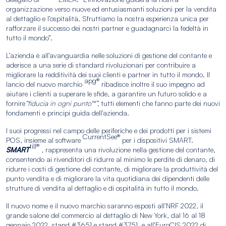
organizzazione verso nuove ed entusiasmanti soluzioni per la vendita
al dettaglio e l’ospitalità. Sfruttiamo la nostra esperienza unica per
rafforzare il successo dei nostri partner e guadagnarci la fedeltà in
tutto il mondo”.
L’azienda è all’avanguardia nelle soluzioni di gestione del contante e
aderisce a una serie di standard rivoluzionari per contribuire a
migliorare la redditività dei suoi clienti e partner in tutto il mondo. Il
apg®
lancio del nuovo marchio
ribadisce inoltre il suo impegno ad
aiutare i clienti a superare le sfide, a garantire un futuro solido e a
fornire
“fiducia in ogni punto™”,
tutti elementi che fanno parte dei nuovi
fondamenti e principi guida dell’azienda.
I suoi progressi nel campo delle periferiche e dei prodotti per i sistemi
CurrentSee®
POS, insieme al software
per i dispositivi SMART.
till®
SMART
, rappresenta una rivoluzione nella gestione del contante,
consentendo ai rivenditori di ridurre al minimo le perdite di denaro, di
ridurre i costi di gestione del contante, di migliorare la produttività del
punto vendita e di migliorare la vita quotidiana dei dipendenti delle
strutture di vendita al dettaglio e di ospitalità in tutto il mondo.
Il nuovo nome e il nuovo marchio saranno esposti all’NRF 2022, il
grande salone del commercio al dettaglio di New York, dal 16 al 18
gennaio 2022, stand #3651 e stand #3751, e all’EuroCIS 2022 di