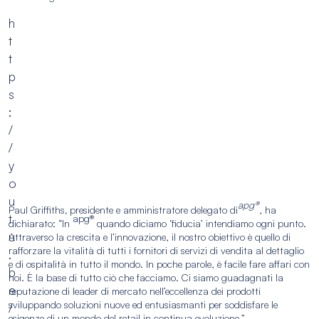
h
t
t
p
s
:
/
/
y
o
u
apg®
Paul Griffiths
,
presidente e amministratore delegato di
, ha
t
apg®
dichiarato: “In
quando diciamo ‘fiducia’ intendiamo ogni punto.
u
Attraverso la crescita e l’innovazione, il nostro obiettivo è quello di
rafforzare la vitalità di tutti i fornitori di servizi di vendita al dettaglio
.
e di ospitalità in tutto il mondo. In poche parole, è facile fare affari con
b
noi. È la base di tutto ciò che facciamo. Ci siamo guadagnati la
e
reputazione di leader di mercato nell’eccellenza dei prodotti
sviluppando soluzioni nuove ed entusiasmanti per soddisfare le
/
esigenze di un mondo del retail in continua evoluzione.”