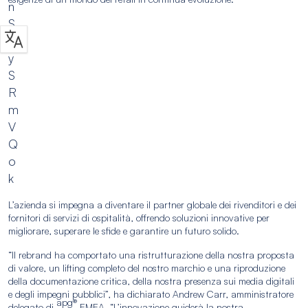
n
S
-
y
S
R
m
V
Q
o
k
L’azienda si impegna a diventare il partner globale dei rivenditori e dei
fornitori di servizi di ospitalità, offrendo soluzioni innovative per
migliorare, superare le sfide e garantire un futuro solido.
“Il rebrand ha comportato una ristrutturazione della nostra proposta
di valore, un lifting completo del nostro marchio e una riproduzione
della documentazione critica, della nostra presenza sui media digitali
e degli impegni pubblici”, ha dichiarato Andrew Carr, amministratore
apg®
delegato di
EMEA. “L’innovazione guiderà la nostra