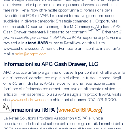
cui i rivenditori e i partner di canale possono davvero connettersi e
fare rete”. RetailNow offre molte opportunità di formazione per i
rivenditori di POS e i VAR. Le sessioni formative giornaliere sono
suddivise in diverse categorie: Strategie commerciali, Opportunità
commerciali, Opportunità emergenti e M-Commerce. Alla fiera, APG
NetPro®
Cash Drawer presenterà il cassetto per contanti
Ethernet:
il
primo cassetto per contanti abilitato all’IP.
Per saperne di più, vieni a
trovarci allo
stand #628
durante RetailNow o visita il sito
www.cashdrawer.com/ethernet. Per fissare un incontro, inviaci un’e-
mail a
sales@apgcd.com.
Informazioni su APG Cash Drawer, LLC
APG produce un’ampia gamma di cassetti per contanti di alta qualità
e altri prodotti correlati per migliaia di clienti in tutto il mondo. Negli
oltre 30 anni di storia, APG si è costruita una reputazione come
fornitore di riferimento per cassetti portavalori altamente resistenti e
affidabili. Per saperne di più su APG e sugli altri prodotti APG, visita il
sito
www.cashdrawer.com
o chiamaci al numero 763-571-5000.
Informazioni su RSPA (
www.Go
RSPA
.org
)
La Retail Solutions Providers Association (RSPA) è l’unica
associazione dedicata al settore della tecnologia retail. I membri della
RSPA comprendono rivenditori, produttori di hardware, sviluppatori