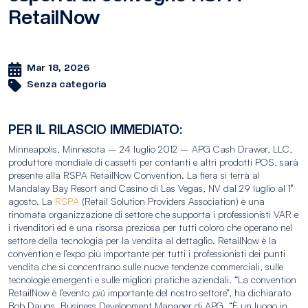
RetailNow
Mar 18, 2026
Senza categoria
PER IL RILASCIO IMMEDIATO:
Minneapolis, Minnesota – 24 luglio 2012 – APG Cash Drawer, LLC,
produttore mondiale di cassetti per contanti e altri prodotti POS, sarà
presente alla RSPA RetailNow Convention. La fiera si terrà al
Mandalay Bay Resort and Casino di Las Vegas, NV dal 29 luglio al 1°
agosto. La
RSPA
(Retail Solution Providers Association) è una
rinomata organizzazione di settore che supporta i professionisti VAR e
i rivenditori ed è una risorsa preziosa per tutti coloro che operano nel
settore della tecnologia per la vendita al dettaglio. RetailNow è la
convention e l’expo più importante per tutti i professionisti dei punti
vendita che si concentrano sulle nuove tendenze commerciali, sulle
tecnologie emergenti e sulle migliori pratiche aziendali. “La convention
RetailNow è l’evento
più
importante del nostro settore”, ha dichiarato
Bob Daugs, Business Development Manager di APG. “È un luogo in