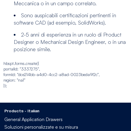
Meccanica o in un campo correlato.
Sono auspicabili certificazioni pertinenti in
software CAD (ad esempio, SolidWorks).
2-5 anni di esperienza in un ruolo di Product
Designer o Mechanical Design Engineer, o in una
posizione simile.
hbspt.forms.create({
portalId: “3337275”,
formId: “dce214bb-a4d0-4cc2-a8ad-0023beda9f2c”,
region: “na1”
});
Products - Italian
General Application Drawers
Soluzioni personalizzate e su misura