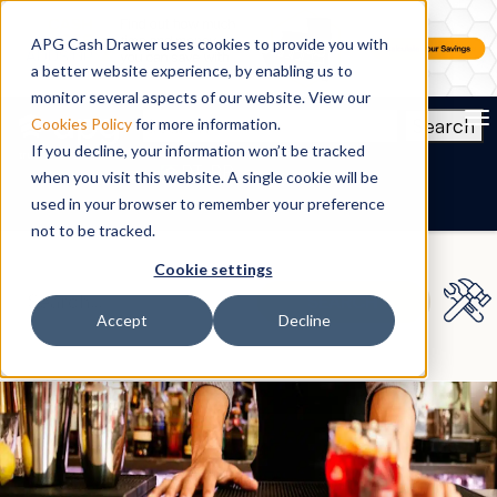
APG Cash Drawer uses cookies to provide you with
a better website experience, by enabling us to
monitor several aspects of our website. View our
To
Search
Cookies Policy
for more information.
If you decline, your information won’t be tracked
PT-BR
when you visit this website. A single cookie will be
used in your browser to remember your preference
not to be tracked.
Cookie settings
Accept
Decline