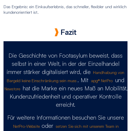
Das Ergebnis: ein Einkaufserlebnis, das schneller, flexibler und wirklich
kundenorientiert ist.
Fazit
Die Geschichte von Footasylum beweist, dass
selbst in einer Welt, in der der Einzelhandel
immer stärker digitalisiert wird, die
Handhabung von
. Mit
und
Bargeld keine Einschränkung sein muss
apg® NetPro
hat die Marke ein neues Maß an Mobilität,
Newstore
Kundenzufriedenheit und operativer Kontrolle
erreicht.
Für weitere Informationen besuchen Sie unsere
oder
NetPro-Website
setzen Sie sich mit unserem Team in