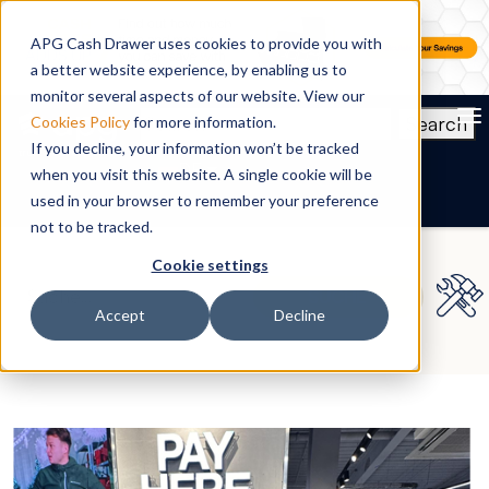
APG Cash Drawer uses cookies to provide you with
a better website experience, by enabling us to
monitor several aspects of our website. View our
To
Search
Cookies Policy
for more information.
If you decline, your information won’t be tracked
DE
when you visit this website. A single cookie will be
used in your browser to remember your preference
not to be tracked.
Cookie settings
Accept
Decline