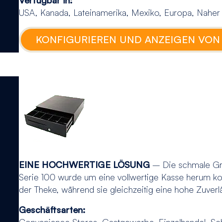
USA, Kanada, Lateinamerika, Mexiko, Europa, Naher Os
KONFIGURIEREN UND ANZEIGEN VON
EINE HOCHWERTIGE LÖSUNG
– Die schmale Gr
Serie 100 wurde um eine vollwertige Kasse herum kon
der Theke, während sie gleichzeitig eine hohe Zuverläs
Geschäftsarten:
Convenience Stores, Gastgewerbe, Einzelhandel, Sch