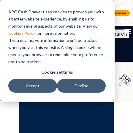
APG Cash Drawer uses cookies to provide you with
a better website experience, by enabling us to
monitor several aspects of our website. View our
To
Search
Cookies Policy
for more information.
If you decline, your information won’t be tracked
DE
when you visit this website. A single cookie will be
used in your browser to remember your preference
not to be tracked.
Cookie settings
Accept
Decline