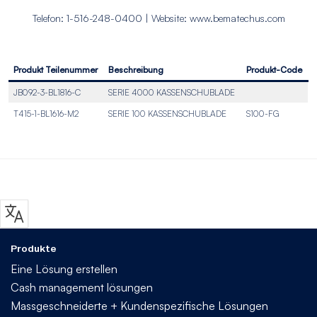
Telefon: 1-516-248-0400 | Website: www.bematechus.com
Produkt Teilenummer
Beschreibung
Produkt-Code
JB092-3-BL1816-C
SERIE 4000 KASSENSCHUBLADE
T415-1-BL1616-M2
SERIE 100 KASSENSCHUBLADE
S100-FG
Produkte
Eine Lösung erstellen
Cash management lösungen
Massgeschneiderte + Kundenspezifische Lösungen