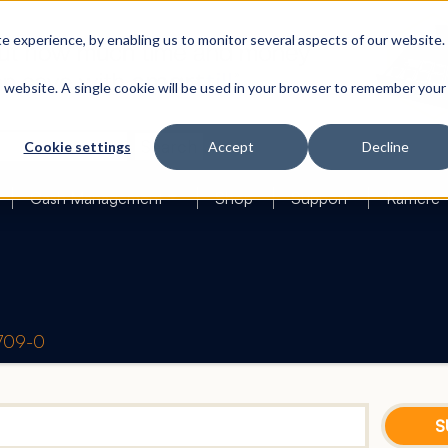
 experience, by enabling us to monitor several aspects of our website.
is website. A single cookie will be used in your browser to remember your
Search
Cookie settings
Accept
Decline
Cash Management
Shop
Support
Karriere
1709-0