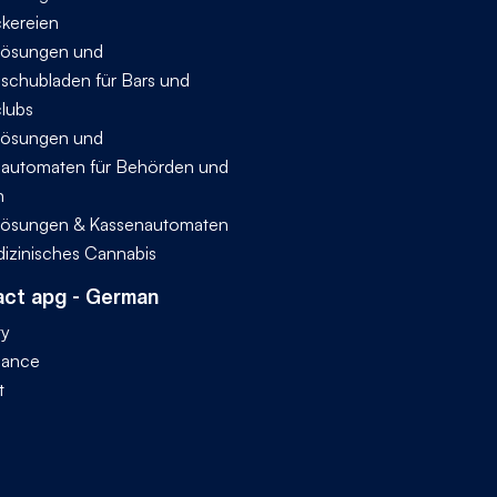
ckereien
ösungen und
schubladen für Bars und
lubs
ösungen und
automaten für Behörden und
n
ösungen & Kassenautomaten
dizinisches Cannabis
ct apg - German
ty
iance
t