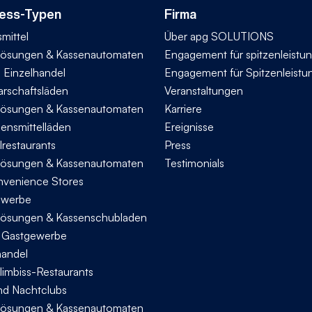
ess-Typen
Firma
mittel
Über apg SOLUTIONS
ösungen & Kassenautomaten
Engagement für spitzenleistu
n Einzelhandel
Engagement für Spitzenleistu
rschaftsläden
Veranstaltungen
ösungen & Kassenautomaten
Karriere
bensmittelläden
Ereignisse
lrestaurants
Press
ösungen & Kassenautomaten
Testimonials
nvenience Stores
ewerbe
ösungen & Kassenschubladen
s Gastgewerbe
handel
limbiss-Restaurants
nd Nachtclubs
ösungen & Kassenautomaten