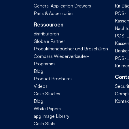
General Application Drawers
für Bä
Parts & Accessories
POS-L
Kassen
Ressourcen
Nachtc
distributoren
POS-L
Globale Partner
Kassen
Produkthandbücher und Broschüren
Banke
Compass Wiederverkäufer-
POS-L
Programm
für me
Blog
Conta
Product Brochures
Videos
Securi
Case Studies
Compl
Blog
Kontak
White Papers
apg Image Library
Cash Stats