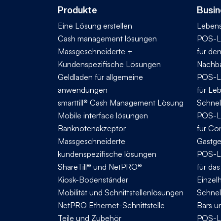
Produkte
Busin
Eine Lösung erstellen
Lebens
Cash management lösungen
POS-L
Massgeschneiderte +
für de
Kundenspezifische Lösungen
Nachba
Geldladen für allgemeine
POS-L
anwendungen
für Le
smarttill® Cash Management Lösung
Schnel
Mobile interface lösungen
POS-L
Banknotenakzeptor
für Co
Massgeschneiderte
Gastg
kundenspezifische lösungen
POS-L
ShareTill® und NetPRO®
für da
Kiosk-Bodenständer
Einzel
Mobilität und Schnittstellenlösungen
Schnel
NetPRO Ethernet-Schnittstelle
Bars u
Teile und Zubehör
POS-L