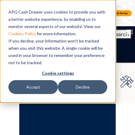
APG Cash Drawer uses cookies to provide you with
a better website experience, by enabling us to
monitor several aspects of our website. View our
To
Search
Cookies Policy
for more information.
If you decline, your information won’t be tracked
DE
when you visit this website. A single cookie will be
used in your browser to remember your preference
not to be tracked.
Cookie settings
Accept
Decline