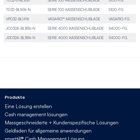
T032-6-BL1616
SERIE 100 KASSENSCHUBLADE
S100-FG
T032-BL1616-N
SERIE 100 KASSENSCHUBLADE
S100-FG
VP032-BL1416
VASARIO™ KASSENSCHUBLADE
VASARIO-FG
JC032A-BL1816-N
SERIE 4000 KASSENSCHUBLADE
S4000-FG
JD032A-BL1816-N
SERIE 4000 KASSENSCHUBLADE
S4000-FG
Produkte
Eine Lösung erstellen
Cash management lösungen
Massgeschneiderte + Kundenspezifische Lösungen
Geldladen für allgemeine anwendungen
smarttill® Cash Management Lösung