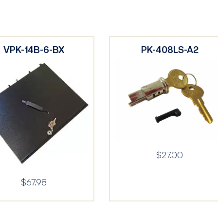
VPK-14B-6-BX
PK-408LS-A2
$
27.00
$
67.98