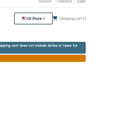
Account
Checkout
Login
US Store
Shopping cart 0
▼
ipping cost does not include duties or taxes for