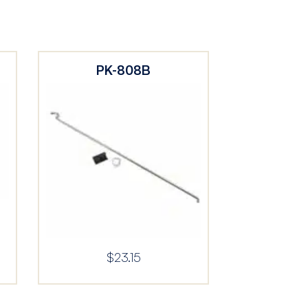
PK-808B
$
23.15