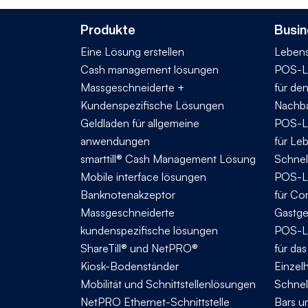
Produkte
Busin
Eine Lösung erstellen
Lebens
Cash management lösungen
POS-L
Massgeschneiderte +
für de
Kundenspezifische Lösungen
Nachba
Geldladen für allgemeine
POS-L
anwendungen
für Le
smarttill® Cash Management Lösung
Schnel
Mobile interface lösungen
POS-L
Banknotenakzeptor
für Co
Massgeschneiderte
Gastg
kundenspezifische lösungen
POS-L
ShareTill® und NetPRO®
für da
Kiosk-Bodenständer
Einzel
Mobilität und Schnittstellenlösungen
Schnel
NetPRO Ethernet-Schnittstelle
Bars u