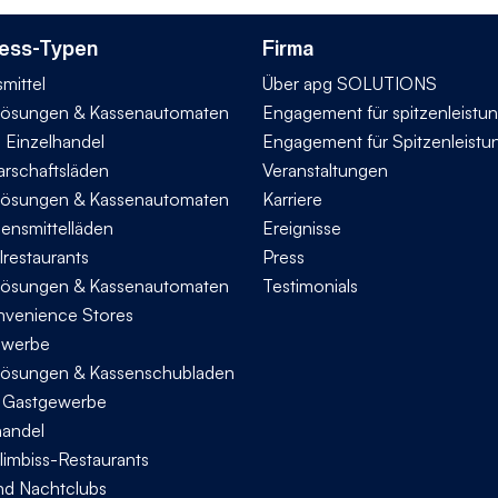
ess-Typen
Firma
mittel
Über apg SOLUTIONS
ösungen & Kassenautomaten
Engagement für spitzenleistu
n Einzelhandel
Engagement für Spitzenleistu
rschaftsläden
Veranstaltungen
ösungen & Kassenautomaten
Karriere
bensmittelläden
Ereignisse
lrestaurants
Press
ösungen & Kassenautomaten
Testimonials
nvenience Stores
ewerbe
ösungen & Kassenschubladen
s Gastgewerbe
handel
limbiss-Restaurants
nd Nachtclubs