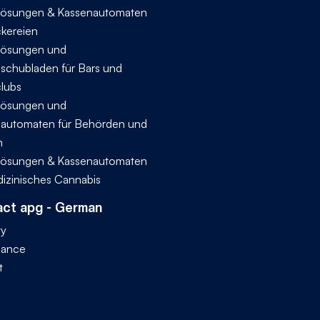
ösungen & Kassenautomaten
ckereien
ösungen und
schubladen für Bars und
lubs
ösungen und
automaten für Behörden und
n
ösungen & Kassenautomaten
dizinisches Cannabis
ct apg - German
ty
iance
t