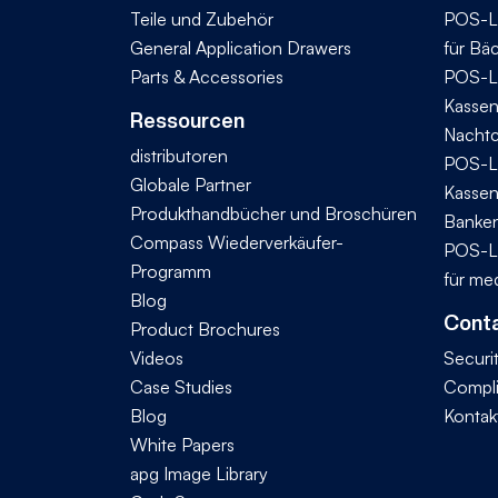
Teile und Zubehör
POS-L
General Application Drawers
für Bä
Parts & Accessories
POS-L
Kassen
Ressourcen
Nachtc
distributoren
POS-L
Globale Partner
Kassen
Produkthandbücher und Broschüren
Banke
Compass Wiederverkäufer-
POS-L
Programm
für me
Blog
Conta
Product Brochures
Videos
Securi
Case Studies
Compl
Blog
Kontak
White Papers
apg Image Library