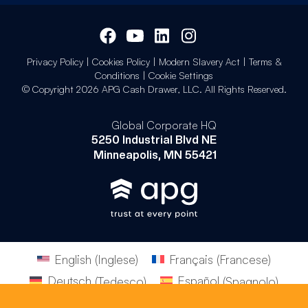
Privacy Policy
|
Cookies Policy
|
Modern Slavery Act
|
Terms &
Conditions
|
Cookie Settings
© Copyright 2026 APG Cash Drawer, LLC. All Rights Reserved.
Global Corporate HQ
5250 Industrial Blvd NE
Minneapolis, MN 55421
English
(
Inglese
)
Français
(
Francese
)
Deutsch
(
Tedesco
)
Español
(
Spagnolo
)
Italiano
Português
(
Portoghese, Brasile
)