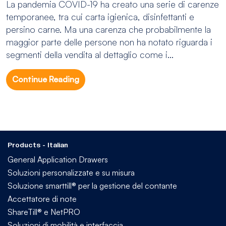
La pandemia COVID-19 ha creato una serie di carenze
temporanee, tra cui carta igienica, disinfettanti e
persino carne. Ma una carenza che probabilmente la
maggior parte delle persone non ha notato riguarda i
segmenti della vendita al dettaglio come i...
Continue Reading
Products - Italian
General Application Drawers
Soluzioni personalizzate e su misura
Soluzione smarttill® per la gestione del contante
Accettatore di note
ShareTill® e NetPRO
Soluzioni di mobilità e interfaccia