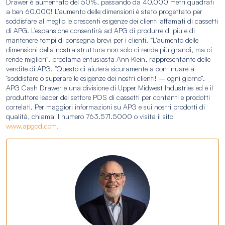
Drawer è aumentato del 50%, passando da 40.000 metri quadrati
a ben 60.000! L’aumento delle dimensioni è stato progettato per
soddisfare al meglio le crescenti esigenze dei clienti affamati di cassetti
di APG. L’espansione consentirà ad APG di produrre di più e di
mantenere tempi di consegna brevi per i clienti. “L’aumento delle
dimensioni della nostra struttura non solo ci rende più grandi, ma ci
rende migliori”. proclama entusiasta Ann Klein, rappresentante delle
vendite di APG. “Questo ci aiuterà sicuramente a continuare a
‘soddisfare o superare le esigenze dei nostri clienti! – ogni giorno”.
APG Cash Drawer è una divisione di Upper Midwest Industries ed è il
produttore leader del settore POS di cassetti per contanti e prodotti
correlati. Per maggiori informazioni su APG e sui nostri prodotti di
qualità, chiama il numero 763.571.5000 o visita il sito
www.apgcd.com.