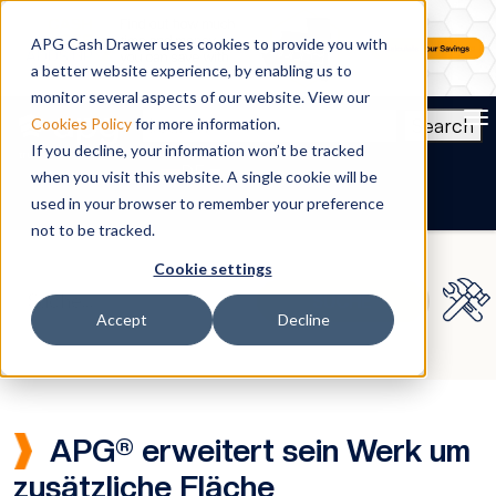
APG Cash Drawer uses cookies to provide you with
a better website experience, by enabling us to
monitor several aspects of our website. View our
To
Search
Cookies Policy
for more information.
If you decline, your information won’t be tracked
DE
when you visit this website. A single cookie will be
used in your browser to remember your preference
not to be tracked.
Cookie settings
Accept
Decline
APG® erweitert sein Werk um
zusätzliche Fläche