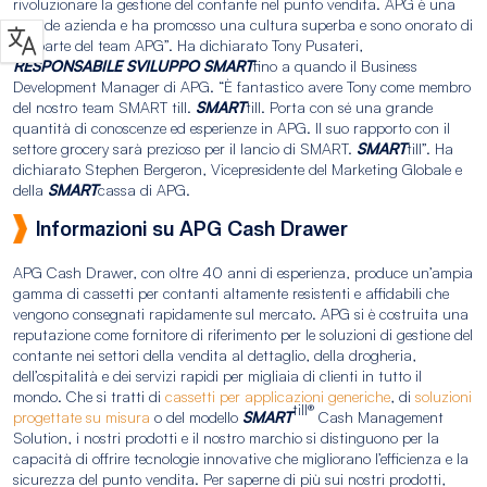
rivoluzionare la gestione del contante nel punto vendita. APG è una
grande azienda e ha promosso una cultura superba e sono onorato di
far parte del team APG”. Ha dichiarato Tony Pusateri,
RESPONSABILE SVILUPPO SMART
fino a quando il Business
Development Manager di APG. “È fantastico avere Tony come membro
del nostro team SMART till.
SMART
till. Porta con sé una grande
quantità di conoscenze ed esperienze in APG. Il suo rapporto con il
settore grocery sarà prezioso per il lancio di SMART.
SMART
till”. Ha
dichiarato Stephen Bergeron, Vicepresidente del Marketing Globale e
della
SMART
cassa di APG.
Informazioni su APG Cash Drawer
APG Cash Drawer, con oltre 40 anni di esperienza, produce un’ampia
gamma di cassetti per contanti altamente resistenti e affidabili che
vengono consegnati rapidamente sul mercato. APG si è costruita una
reputazione come fornitore di riferimento per le soluzioni di gestione del
contante nei settori della vendita al dettaglio, della drogheria,
dell’ospitalità e dei servizi rapidi per migliaia di clienti in tutto il
mondo. Che si tratti di
cassetti per applicazioni generiche
, di
soluzioni
till®
progettate su misura
o del modello
SMART
Cash Management
Solution, i nostri prodotti e il nostro marchio si distinguono per la
capacità di offrire tecnologie innovative che migliorano l’efficienza e la
sicurezza del punto vendita. Per saperne di più sui nostri prodotti,