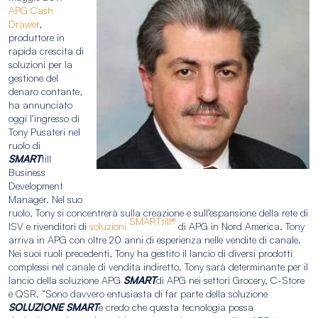
APG Cash
Drawer
,
produttore in
rapida crescita di
soluzioni per la
gestione del
denaro contante,
ha annunciato
oggi l’ingresso di
Tony Pusateri nel
ruolo di
SMART
till
Business
Development
Manager. Nel suo
ruolo, Tony si concentrerà sulla creazione e sull’espansione della rete di
SMARTtill®
ISV e rivenditori di
soluzioni
di APG in Nord America. Tony
arriva in APG con oltre 20 anni di esperienza nelle vendite di canale.
Nei suoi ruoli precedenti, Tony ha gestito il lancio di diversi prodotti
complessi nel canale di vendita indiretto. Tony sarà determinante per il
lancio della soluzione APG
SMART
di APG nei settori Grocery, C-Store
e QSR. “Sono davvero entusiasta di far parte della soluzione
SOLUZIONE SMART
e credo che questa tecnologia possa