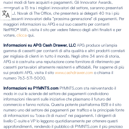
nuovi modi di fare acquisti e pagamenti. Gli Innovator Awards,
assegnati a 15 tra i migliori innovatori del settore, saranno presentati
da B.J. Novak di The Office, che presenterà ai delegati 40 tra i più
interessanti innovatori della “prossima generazione” di pagamenti. Per
maggiori informazioni su APG e sul suo cassetto per contanti
NetPRO® WiFi, visita il sito per vedere l’elenco degli altri finalisti e per
votare,
clicca
qui.
Informazioni su APG Cash Drawer, LLC
APG produce un’ampia
gamma di cassetti per contanti di alta qualità e altri prodotti correlati
per migliaia di clienti in tutto il mondo. Negli oltre 34 anni di storia,
APG si è costruita una reputazione come fornitore di riferimento per
cassetti portavalori altamente resistenti e affidabili. Per saperne di più
sui prodotti APG, visita il sito
www.cashdrawer.com
o chiama il
numero 763-571-5000.
Informazioni su PYMNTS.com
PYMNTS.com sta reinventando il
modo in cui le aziende del settore dei pagamenti condividono
informazioni rilevanti sulle iniziative che plasmano il futuro del
commercio e fanno notizia. Questa potente piattaforma B2B è il sito
numero uno del settore dei pagamenti per traffico e la principale fonte
di informazioni su “cosa c’è di nuovo” nei pagamenti. I dirigenti di
livello C-suite e VP lo leggono quotidianamente per ottenere questi
approfondimenti, rendendo il pubblico di PYMNTS.com il più prezioso