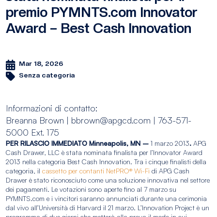
premio PYMNTS.com Innovator
Award – Best Cash Innovation
Mar 18, 2026
Senza categoria
Informazioni di contatto:
Breanna Brown | bbrown@apgcd.com | 763-571-
5000 Ext. 175
PER RILASCIO IMMEDIATO
Minneapolis, MN –
1 marzo 2013
.
APG
Cash Drawer, LLC è stata nominata finalista per l’Innovator Award
2013 nella categoria Best Cash Innovation. Tra i cinque finalisti della
categoria, il
cassetto per contanti NetPRO® Wi-Fi
di APG Cash
Drawer è stato riconosciuto come una soluzione innovativa nel settore
dei pagamenti. Le votazioni sono aperte fino al 7 marzo su
PYMNTS.com e i vincitori saranno annunciati durante una cerimonia
dal vivo all’Università di Harvard il 21 marzo. L’Innovation Project è un
programma di due giorni che metterà alla prova il modo in cui