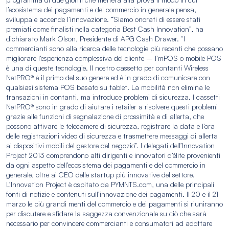
l’ecosistema dei pagamenti e del commercio in generale pensa,
sviluppa e accende l’innovazione. “Siamo onorati di essere stati
premiati come finalisti nella categoria Best Cash Innovation”, ha
dichiarato Mark Olson, Presidente di APG Cash Drawer. “I
commercianti sono alla ricerca delle tecnologie più recenti che possano
migliorare l’esperienza complessiva del cliente – l’mPOS o mobile POS
è una di queste tecnologie. Il nostro cassetto per contanti Wireless
NetPRO® è il primo del suo genere ed è in grado di comunicare con
qualsiasi sistema POS basato su tablet. La mobilità non elimina le
transazioni in contanti, ma introduce problemi di sicurezza. I cassetti
NetPRO® sono in grado di aiutare i retailer a risolvere questi problemi
grazie alle funzioni di segnalazione di prossimità e di allerta, che
possono attivare le telecamere di sicurezza, registrare la data e l’ora
delle registrazioni video di sicurezza e trasmettere messaggi di allerta
ai dispositivi mobili del gestore del negozio”. I delegati dell’Innovation
Project 2013 comprendono alti dirigenti e innovatori d’élite provenienti
da ogni aspetto dell’ecosistema dei pagamenti e del commercio in
generale, oltre ai CEO delle startup più innovative del settore.
L’Innovation Project è ospitato da PYMNTS.com, una delle principali
fonti di notizie e contenuti sull’innovazione dei pagamenti. Il 20 e il 21
marzo le più grandi menti del commercio e dei pagamenti si riuniranno
per discutere e sfidare la saggezza convenzionale su ciò che sarà
necessario per convincere commercianti e consumatori ad adottare