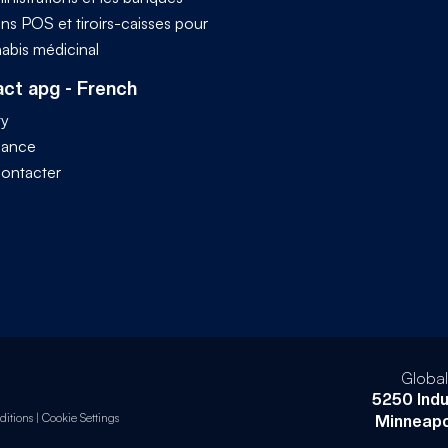
ns POS et tiroirs-caisses pour
nabis médicinal
ct apg - French
ty
iance
ontacter
Globa
5250 Indu
itions
|
Cookie Settings
Minneapo