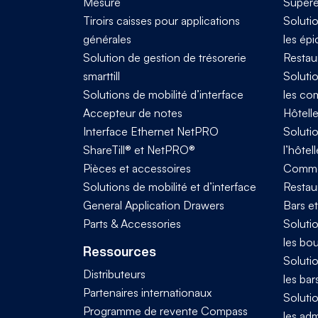
Mesure
Supére
Tiroirs caisses pour applications
Solutio
générales
les épi
Solution de gestion de trésorerie
Restau
smarttill
Solutio
Solutions de mobilité d’interface
les co
Accepteur de notes
Hôtelle
Interface Ethernet NetPRO
Solutio
ShareTill® et NetPRO®
l’hôtell
Pièces et accessoires
Comme
Solutions de mobilité et d’interface
Restaur
General Application Drawers
Bars e
Parts & Accessories
Solutio
les bo
Ressources
Solutio
Distributeurs
les bar
Partenaires internationaux
Solutio
Programme de revente Compass
les adm