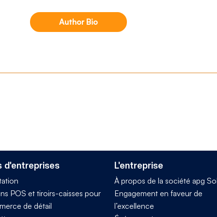
Author Bio
 d'entreprises
L'entreprise
tation
À propos de la société apg So
ns POS et tiroirs-caisses pour
Engagement en faveur de
merce de détail
l’excellence