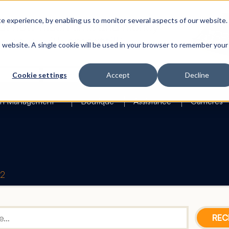
 experience, by enabling us to monitor several aspects of our website.
is website. A single cookie will be used in your browser to remember your
Search
Cookie settings
Accept
Decline
h Management
Boutique
Assistance
Carrières
42