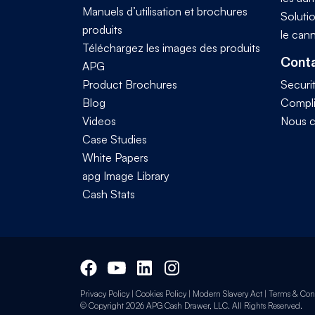
Manuels d’utilisation et brochures
Solutio
produits
le can
Téléchargez les images des produits
Conta
APG
Product Brochures
Securi
Blog
Compl
Videos
Nous c
Case Studies
White Papers
apg Image Library
Cash Stats
Privacy Policy
|
Cookies Policy
|
Modern Slavery Act
|
Terms & Cond
© Copyright 2026 APG Cash Drawer, LLC. All Rights Reserved.