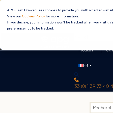
APG Cash Drawer uses cookies to provide you with a better website
View our
Cookies Policy
for more information.
If you decline, your information won’t be tracked when you visit th
preference not to be tracked.
Produits
Cas
FR
33 (0) 1 39 73 40 