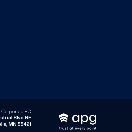
l Corporate HQ
strial Blvd NE
lis, MN 55421