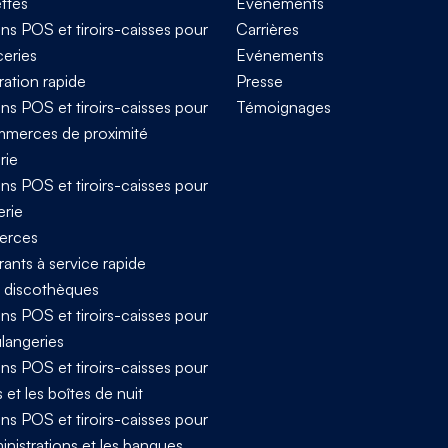
ttes
Événements
ns POS et tiroirs-caisses pour
Carrières
ceries
Evénements
ration rapide
Presse
ns POS et tiroirs-caisses pour
Témoignages
mmerces de proximité
rie
ns POS et tiroirs-caisses pour
erie
rces
ants à service rapide
t discothèques
ns POS et tiroirs-caisses pour
ulangeries
ns POS et tiroirs-caisses pour
s et les boîtes de nuit
ns POS et tiroirs-caisses pour
inistrations et les banques