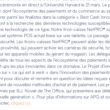
 cérémonie en direct à l’Université Harvard le 21 mars. Le
çon dont l’écosystème des paiements et du commerce au se
er parmi les finalistes dans la catégorie « Best Cash Inno
 à la recherche des dernières technologies susceptibles d
technologie de ce type. Notre tiroir-caisse NetPRO® sans 
 système POS actuel basé sur une tablette. Le passage à l
curité. Les tiroirs-caisses NetPRO® peuvent aider les dé
 proximité, qui peuvent activer les caméras de sécurité, 
 sur les appareils mobiles du gérant du magasin. Les délé
’élite de tous les aspects de l’écosystème des paiements
t-ups les plus innovantes dans ce domaine. Le Projet d’i
ur « ce qui est à venir » dans l’innovation des paiements.
our discuter et remettre en question les idées reçues sur
 de nouvelles méthodes d’achat et de paiement. Les prix
nimés par B.J. Novak de The Office, qui présentera aux dél
elle génération ». Pour plus d’informations sur APG et s
 voter,
cliquez ici.