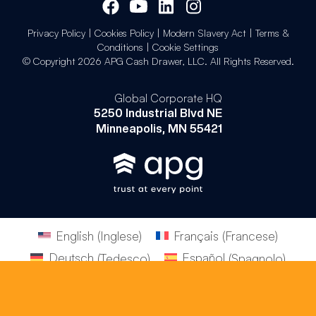
Privacy Policy
|
Cookies Policy
|
Modern Slavery Act
|
Terms &
Conditions
|
Cookie Settings
© Copyright 2026 APG Cash Drawer, LLC. All Rights Reserved.
Global Corporate HQ
5250 Industrial Blvd NE
Minneapolis, MN 55421
English
(
Inglese
)
Français
(
Francese
)
Deutsch
(
Tedesco
)
Español
(
Spagnolo
)
Italiano
Português
(
Portoghese, Brasile
)