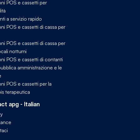
oni POS e cassetti per
lità
nti a servizio rapido
ni POS e cassetti di cassa per
i
ni POS e cassetti di cassa per
ocali notturni
ni POS e cassetti di contanti
pubblica amministrazione e le
e
ni POS e cassetti per la
is terapeutica
ct apg - Italian
ty
iance
taci