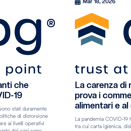
Mar 18, 2026
anti che
La carenza di
VID-19
prova i commer
alimentari e al
e sono stati duramente
olitiche di distorsione
La pandemia COVID-19 h
e ai livelli operativi
tra cui carta igienica, d
parte dei casi sono