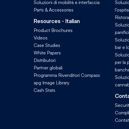
Soluzioni di mobilità e interfaccia
Soluzi
Parts & Accessories
l’ospita
Ristora
Resources - Italian
Soluzio
Product Brochures
panific
Videos
Soluzio
Case Studies
bar e l
White Papers
Soluzio
Distributori
per la 
Partner globali
banch
Programma Rivenditori Compass
Soluzio
apg Image Library
cannab
Cash Stats
Conta
Securi
Compl
Contat