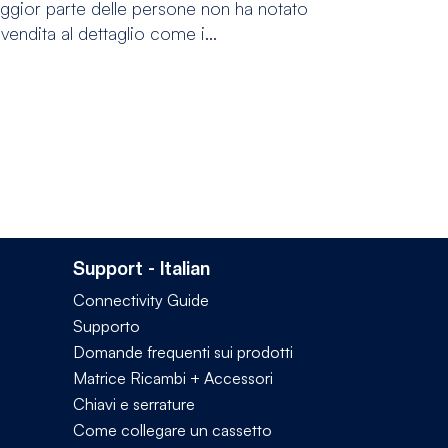
ggior parte delle persone non ha notato
vendita al dettaglio come i...
Support - Italian
Connectivity Guide
Supporto
Domande frequenti sui prodotti
Matrice Ricambi + Accessori
Chiavi e serrature
Come collegare un cassetto