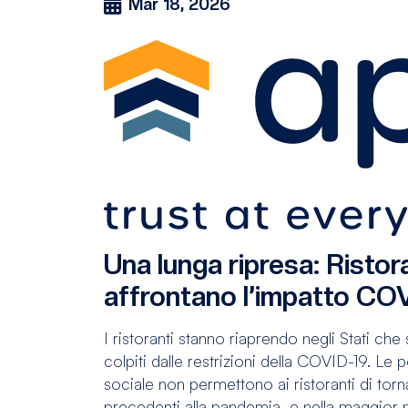
Mar 18, 2026
Una lunga ripresa: Ristor
affrontano l’impatto CO
I ristoranti stanno riaprendo negli Stati ch
colpiti dalle restrizioni della COVID-19. Le p
sociale non permettono ai ristoranti di tornar
precedenti alla pandemia, e nella maggior 