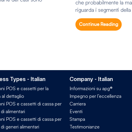
che probabilmente la ma
riguarda i segmenti della 
Continue Reading
ess Types - Italian
Company - Italian
ni POS e cassetti per la
Informazioni su apg®
 al dettaglio
Impegno per l’eccellenza
ni POS e cassetti di cassa per
Carriera
di alimentari
Eventi
ni POS e cassetti di cassa per
Stampa
di generi alimentari
Testimonianze