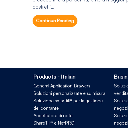
costretti...
Continue Reading
Products - Italian
Busin
General Application Drawers
Soluzio
Soluzioni personalizzate e su misura
vendita
Soluzione smarttill® per la gestione
Soluzio
del contante
negozi 
Accettatore di note
Soluzio
ShareTill® e NetPRO
negozi 