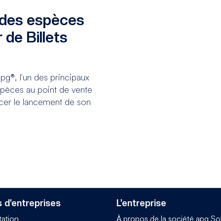
 des espèces
 de Billets
g®, l'un des principaux
spèces au point de vente
ncer le lancement de son
 d'entreprises
L'entreprise
tation
À propos de la société apg So