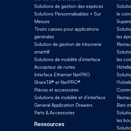
Solutions de gestion des espèces
Solutio
Solutions Personnalisables + Sur
le com
Mesure
Supére
Tiroirs caisses pour applications
Solutio
générales
les épi
Solution de gestion de trésorerie
Restau
smarttill
Solutio
Solutions de mobilité d’interface
les co
Accepteur de notes
Hôtelle
Interface Ethernet NetPRO
Solutio
ShareTill® et NetPRO®
l’hôtell
Pièces et accessoires
Comme
Solutions de mobilité et d’interface
Restaur
General Application Drawers
Bars e
Parts & Accessories
Solutio
les bo
Ressources
Solutio