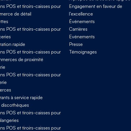
ns POS et tiroirs-caisses pour
Engagement en faveur de
merce de détail
l’excellence
ttes
Événements
ns POS et tiroirs-caisses pour
Carrières
ceries
Evénements
ration rapide
Presse
ns POS et tiroirs-caisses pour
Témoignages
mmerces de proximité
rie
ns POS et tiroirs-caisses pour
erie
rces
ants à service rapide
t discothèques
ns POS et tiroirs-caisses pour
ulangeries
ns POS et tiroirs-caisses pour