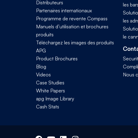
Distributeurs
les bar
Partenaires internationaux
Solutio
Programme de revente Compass
les adm
Manuels d’utilisation et brochures
Solutio
produits
le can
Téléchargez les images des produits
Conta
APG
Product Brochures
Securi
Blog
Compl
Videos
Nous c
Case Studies
White Papers
apg Image Library
Cash Stats