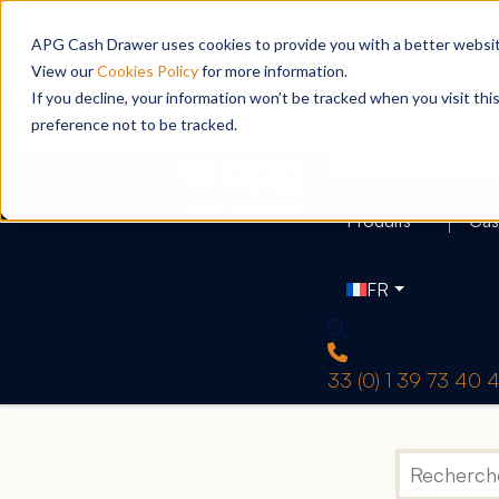
APG Cash Drawer uses cookies to provide you with a better website
View our
Cookies Policy
for more information.
If you decline, your information won’t be tracked when you visit th
preference not to be tracked.
Produits
Cas
FR
33 (0) 1 39 73 40 