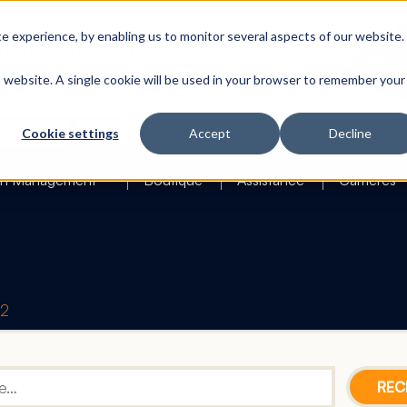
 experience, by enabling us to monitor several aspects of our website.
is website. A single cookie will be used in your browser to remember your
Search
Cookie settings
Accept
Decline
h Management
Boutique
Assistance
Carrières
42