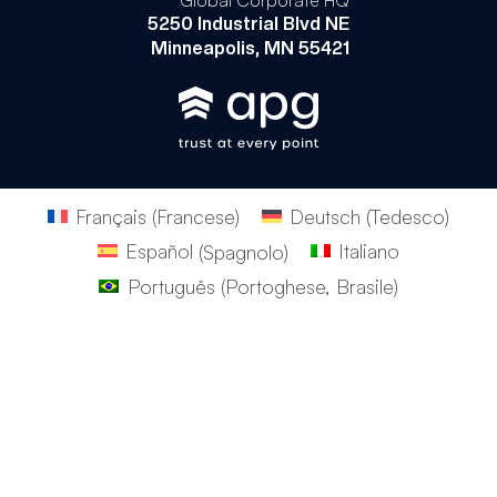
5250 Industrial Blvd NE
Minneapolis, MN 55421
Français
(
Francese
)
Deutsch
(
Tedesco
)
Español
(
Spagnolo
)
Italiano
Português
(
Portoghese, Brasile
)