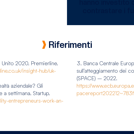
hanno investito ol
contrastare i fu
Riferimenti
 Unito 2020. Premierline.
Banca Centrale Europ
ine.co.uk/insight-hub/uk-
sull’atteggiamento dei co
(SPACE) – 2022.
ealtà aziendale? Gli
https://www.ecb.europa.e
 a settimana. Startup.
pacereport202212~783f
ality-entrepreneurs-work-an-