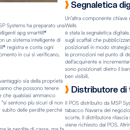
Segnaletica dig
Un’altra componente chiave 
MSP Systems ha preparato una
Wells
ligenti apg smarttill®
è stata la segnaletica digital
on un sistema intelligente di
sugli scaffali che pubblicizza
ill® registra e conta ogni
posizionati in modo strategic
omento in cui si verificano,
le promozioni nel punto di d
dell’acquirente e incrementan
sono posizionati dietro il ban
ben visibili.
vantaggio sia della proprietà
Distributore d
i “sanno che possono tenere
le e che qualsiasi ammanco
 “si sentono più sicuri di non
Il POS distribuito da MSP Sys
 subito delle perdite perché
tabacco Navarra del negozio pe
scorte. Il distributore rilasc
viene richiesto dal POS. Altri
urre le perdite di cassa, ma fa