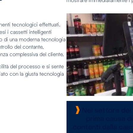
menti tecnologici effettuati.
 i cassetti intelligenti
’uso di una moderna tecnologia
rollo del contante,
enza complessiva del cliente.
ilità del processo e si sente
ato con la giusta tecnologia
Nel settore dei
prima causa di 
contanti dalla cass