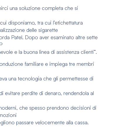
nirci una soluzione completa che si
ui disponiamo, tra cui l’etichettatura
ualizzazione delle sigarette
icorda Patel. Dopo aver esaminato altre sette
SP
vole e la buona linea di assistenza clienti”.
conduzione familiare e impiega tre membri
oleva una tecnologia che gli permettesse di
e di evitare perdite di denaro, rendendola al
 moderni, che spesso prendono decisioni di
omozioni
vogliono passare velocemente alla cassa.