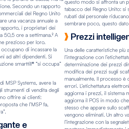
questo modo si affronta un p
tione. Secondo un rapporto
tabacco del Regno Unito: si s
 commerciali del Regno Unito
rubati dal personale riducan
 fare una vacanza annuale a
sembrare poco, questo dato 
rapporto, i proprietari dei
a 50,5 ore a settimana.² A
Prezzi intelligen
ne prezioso per loro.
i occupano di incassare la
Una delle caratteristiche pi
 ad altri dipendenti. Si
l’integrazione con l’etichettat
uzione smarttill® “si occupa”
determinazione dei prezzi din
modifica dei prezzi sugli scaf
manualmente. Il processo è 
di MSP Systems, avere la
errori. L’etichettatura elet
i strumenti di vendita degli
aggiorna i prezzi, il sistema
 offrire ai clienti:
aggiorna il POS in modo che
proposta che l’MSP fa,
stesso che appare sullo scaff
a”.
vengono eliminati. Un altro va
l’integrazione con la segnale
egante e
mostrare immediatamente i p