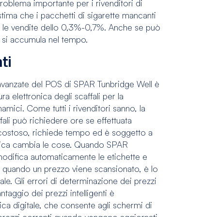
roblema importante per i rivenditori di
tima che i pacchetti di sigarette mancanti
o le vendite dello 0,3%-0,7%. Anche se può
si accumula nel tempo.
ti
ù avanzate del POS di SPAR Tunbridge Well è
ura elettronica degli scaffali per la
amici. Come tutti i rivenditori sanno, la
fali può richiedere ore se effettuata
costoso, richiede tempo ed è soggetto a
tronica cambia le cose. Quando SPAR
 modifica automaticamente le etichette e
 quando un prezzo viene scansionato, è lo
ale. Gli errori di determinazione dei prezzi
ntaggio dei prezzi intelligenti è
tica digitale, che consente agli schermi di
rezzi correnti quando vengono aggiornati.