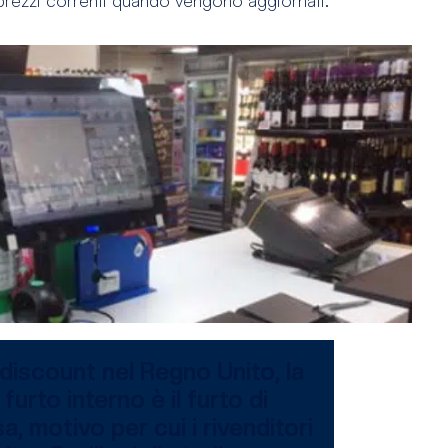
 discount nel Regno Unito, la
furto interno è il furto di
a, motivo per cui i rivenditori