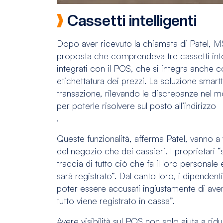
Cassetti intelligenti
Dopo aver ricevuto la chiamata di Patel, 
proposta che comprendeva tre cassetti intel
integrati con il POS, che si integra anche c
etichettatura dei prezzi. La soluzione smartt
transazione, rilevando le discrepanze nel m
per poterle risolvere sul posto all’indirizzo
.
Queste funzionalità, afferma Patel, vanno a 
del negozio che dei cassieri. I proprietar
traccia di tutto ciò che fa il loro persona
sarà registrato”. Dal canto loro, i dipendenti
poter essere accusati ingiustamente di aver
tutto viene registrato in cassa”.
Avere visibilità sul POS non solo aiuta a rid