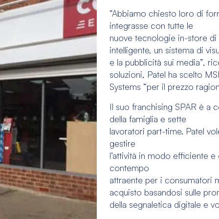
“Abbiamo chiesto loro di for
integrasse con tutte le
nuove tecnologie in-store di c
intelligente, un sistema di vis
e la pubblicità sui media”, r
soluzioni, Patel ha scelto M
Systems “per il prezzo ragione
Il suo franchising SPAR è a 
della famiglia e sette
lavoratori part-time. Patel v
gestire
l’attività in modo efficiente 
contempo
attraente per i consumatori
acquisto basandosi sulle pr
della segnaletica digitale e 