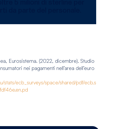
tre 5 milioni di sterline per
rti da parte del personale.
ea, Eurosistema. (2022, dicembre). Studio
nsumatori nei pagamenti nell’area dell’euro
u/stats/ecb_surveys/space/shared/pdf/ecb.s
fdf46e.en.pd