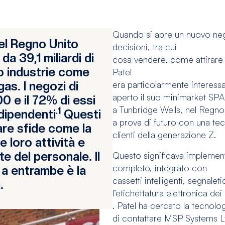
Quando si apre un nuovo neg
nel Regno Unito
decisioni, tra cui
a 39,1 miliardi di
cosa vendere, come attirare i
to industrie come
Patel
gas. I negozi di
era particolarmente interessa
aperto il suo minimarket SP
0 e il 72% di essi
a Tunbridge Wells, nel Regno
.1
ndipendenti
Questi
a prova di futuro con una tec
are sfide come la
clienti della generazione Z.
e loro attività e
te del personale. Il
Questo significava implement
completo, integrato con
a a entrambe è la
cassetti intelligenti, segnaleti
.
l’etichettatura elettronica dei
. Patel ha cercato la tecnolog
di contattare MSP Systems 