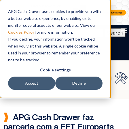
APG Cash Drawer uses cookies to provide you with
a better website experience, by enabling us to
monitor several aspects of our website. View our
To
Search
Cookies Policy
for more information.
If you decline, your information won’t be tracked
PT-BR
when you visit this website. A single cookie will be
used in your browser to remember your preference
not to be tracked.
Cookie settings
Accept
Decline
APG Cash Drawer faz
parceria com a EET Europarts