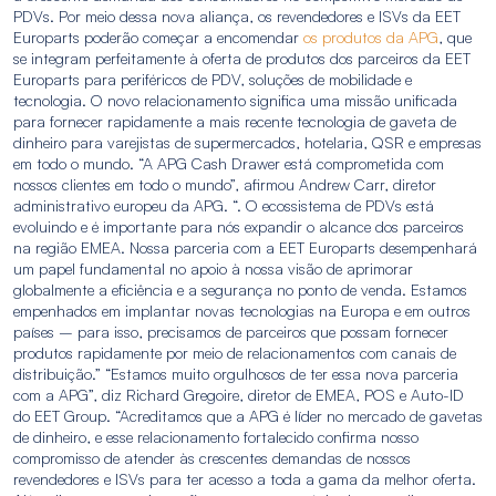
PDVs. Por meio dessa nova aliança, os revendedores e ISVs da EET
Europarts poderão começar a encomendar
os produtos da APG
, que
se integram perfeitamente à oferta de produtos dos parceiros da EET
Europarts para periféricos de PDV, soluções de mobilidade e
tecnologia. O novo relacionamento significa uma missão unificada
para fornecer rapidamente a mais recente tecnologia de gaveta de
dinheiro para varejistas de supermercados, hotelaria, QSR e empresas
em todo o mundo. “A APG Cash Drawer está comprometida com
nossos clientes em todo o mundo”, afirmou Andrew Carr, diretor
administrativo europeu da APG. “. O ecossistema de PDVs está
evoluindo e é importante para nós expandir o alcance dos parceiros
na região EMEA. Nossa parceria com a EET Europarts desempenhará
um papel fundamental no apoio à nossa visão de aprimorar
globalmente a eficiência e a segurança no ponto de venda. Estamos
empenhados em implantar novas tecnologias na Europa e em outros
países – para isso, precisamos de parceiros que possam fornecer
produtos rapidamente por meio de relacionamentos com canais de
distribuição.” “Estamos muito orgulhosos de ter essa nova parceria
com a APG”, diz Richard Gregoire, diretor de EMEA, POS e Auto-ID
do EET Group. “Acreditamos que a APG é líder no mercado de gavetas
de dinheiro, e esse relacionamento fortalecido confirma nosso
compromisso de atender às crescentes demandas de nossos
revendedores e ISVs para ter acesso a toda a gama da melhor oferta.