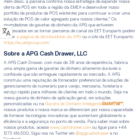
Além disso, a parceria confirma nossa estratégia de expandir nossa
oferta de POS em toda a região da EMEA e desenvolver nosso
portfólio de produtos de POS existentes para continuar a criar uma
solução de POS de valor agregado para nossos clientes.” Os
revendedores de gavetas de dinheiro da APG que estiverem
interessados em se tornar parceiros de canal da EET Europarts podem
visitar
a página de distribuidores da APG
ou o site da EET Europarts:
https://eu.eetgroup.com/
Sobre a APG Cash Drawer, LLC
A APG Cash Drawer, com mais de 38 anos de experiência, fabrica
uma ampla gama de gavetas de dinheiro altamente duráveis e
confiáveis que são entregues rapidamente ao mercado. A APG
construiu uma reputação de fornecedor preferencial de soluções de
gerenciamento de numerário para varejo, mercearia, hotelaria e
serviço rápido para milhares de clientes em todo o mundo. Seja na
nossa gaveta de dinheiro de aplicação geral, em soluções
personalizadas ou na
Gaveta de Dinheiro Inteligente
SMARTtill™
,
nossos produtos e nossa marca se diferenciam por nossa capacidade
de fornecer tecnologias inovadoras que aumentam globalmente a
eficiência e a segurança no ponto de venda. Para saber mais sobre
nossos produtos, acesse
www.cashdrawer.com
ou ligue para +44
1273 616300. Siga-nos no Twitter em
@apgcashdrawer
e no
Facebook.