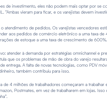
es de investimento, eles não podem mais optar por se con
 “Ambas vieram para ficar, e os varejistas devem investi
 o atendimento de pedidos. Os varejistas vencedores est
nder aos pedidos de comércio eletrônico a uma taxa de 
operações de estoque a uma taxa de crescimento de 600%
ivo: atender à demanda por estratégias omnichannel e pr
stula que os problemas de mão de obra do varejo result
s de entrega. A falta de novas tecnologias, como PDV móv
nheiro, também contribuiu para isso.
erca de 4 milhões de trabalhadores começaram a trabalha
zon, Postmates, em vez de trabalharem em lojas. Isso
nha”.