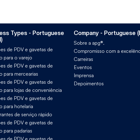
ess Types - Portuguese
Company - Portuguese (B
l)
Sobre a apg®.
es de PDV e gavetas de
Compromisso com a excelênc
o para o varejo
Carreiras
es de PDV e gavetas de
Eventos
ro para mercearias
Imprensa
es de PDV e gavetas de
Depoimentos
ro para lojas de conveniência
es de PDV e gavetas de
o para hotelaria
rantes de serviço rápido
es de PDV e gavetas de
o para padarias
es de PDV e gavetas de