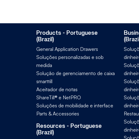
Products - Portuguese
Busin
(Brazil)
(Brazi
General Application Drawers
Soluçõ
Soluções personalizadas e sob
dinheir
medida
Soluçõ
Solução de gerenciamento de caixa
dinhei
smarttill
Soluçõ
Aceitador de notas
dinhei
ShareTill® e NetPRO
Soluçõ
Soluções de mobilidade e interface
dinheir
Parts & Accessories
Restau
Soluçõ
Resources - Portuguese
dinheir
(Brazil)
Soluçõ