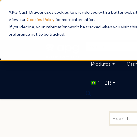
APG Cash Drawer uses cookies to provide you with a better website
View our
Cookies Policy
for more information.
If you decline, your information won’t be tracked when you visit th
preference not to be tracked.
Produtos
Cas
PT-BR