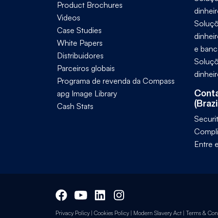
Product Brochures
dinhei
Videos
Soluçõ
Case Studies
dinhei
White Papers
e banc
Distribuidores
Soluçõ
Parceiros globais
dinhei
Programa de revenda da Compass
Conta
apg Image Library
(Brazi
Cash Stats
Securi
Compl
Entre 
Privacy Policy
|
Cookies Policy
|
Modern Slavery Act
|
Terms & Cond