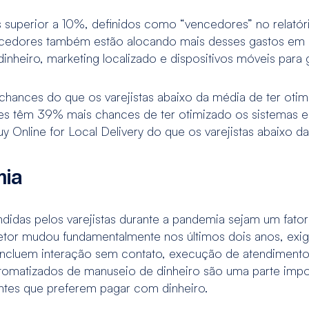
 superior a 10%, definidos como “vencedores” no relatór
cedores também estão alocando mais desses gastos em
inheiro, marketing localizado e dispositivos móveis para 
hances do que os varejistas abaixo da média de ter otim
Eles têm 39% mais chances de ter otimizado os sistemas 
 Online for Local Delivery do que os varejistas abaixo da
mia
didas pelos varejistas durante a pandemia sejam um fato
etor mudou fundamentalmente nos últimos dois anos, exi
incluem interação sem contato, execução de atendimento
utomatizados de manuseio de dinheiro são uma parte impor
ntes que preferem pagar com dinheiro.