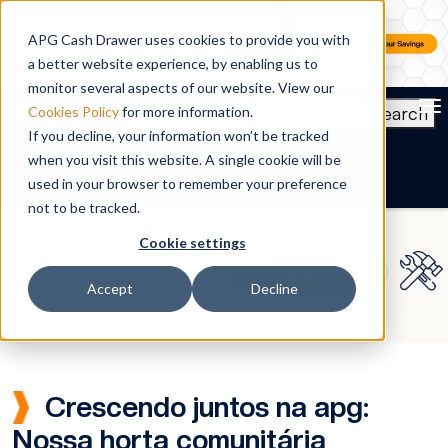
APG Cash Drawer uses cookies to provide you with
a better website experience, by enabling us to
monitor several aspects of our website. View our
To
Search
Cookies Policy
for more information.
If you decline, your information won’t be tracked
PT-BR
when you visit this website. A single cookie will be
used in your browser to remember your preference
not to be tracked.
Cookie settings
Accept
Decline
Crescendo juntos na apg:
Nossa horta comunitária