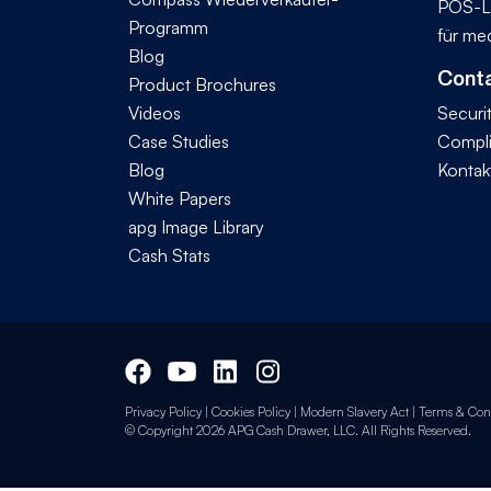
POS-L
Programm
für me
Blog
Conta
Product Brochures
Videos
Securi
Case Studies
Compl
Blog
Kontak
White Papers
apg Image Library
Cash Stats
Privacy Policy
|
Cookies Policy
|
Modern Slavery Act
|
Terms & Cond
© Copyright 2026 APG Cash Drawer, LLC. All Rights Reserved.