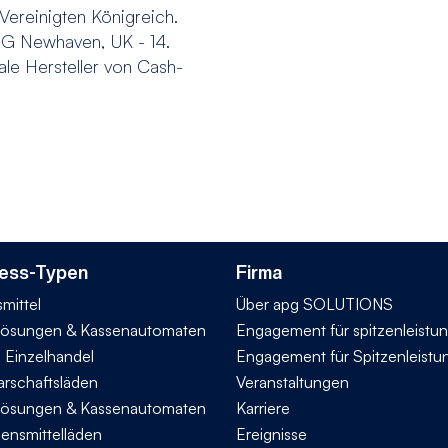
ereinigten Königreich.
Newhaven, UK - 14.
le Hersteller von Cash-
ess-Typen
Firma
mittel
Über apg SOLUTIONS
ösungen & Kassenautomaten
Engagement für spitzenleistu
n Einzelhandel
Engagement für Spitzenleistu
rschaftsläden
Veranstaltungen
ösungen & Kassenautomaten
Karriere
bensmittelläden
Ereignisse