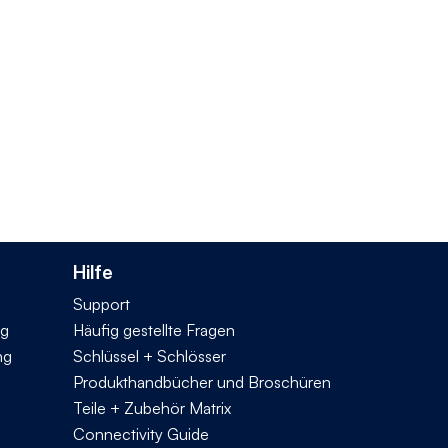
Hilfe
Support
ng
Häufig gestellte Fragen
ng
Schlüssel + Schlösser
Produkthandbücher und Broschüren
Teile + Zubehör Matrix
Connectivity Guide