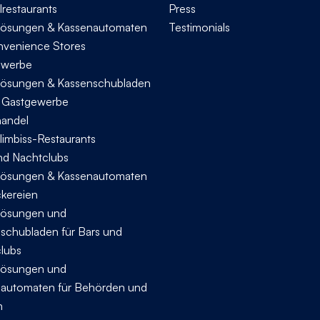
lrestaurants
Press
ösungen & Kassenautomaten
Testimonials
nvenience Stores
ewerbe
ösungen & Kassenschubladen
s Gastgewerbe
handel
limbiss-Restaurants
nd Nachtclubs
ösungen & Kassenautomaten
ckereien
ösungen und
schubladen für Bars und
lubs
ösungen und
automaten für Behörden und
n