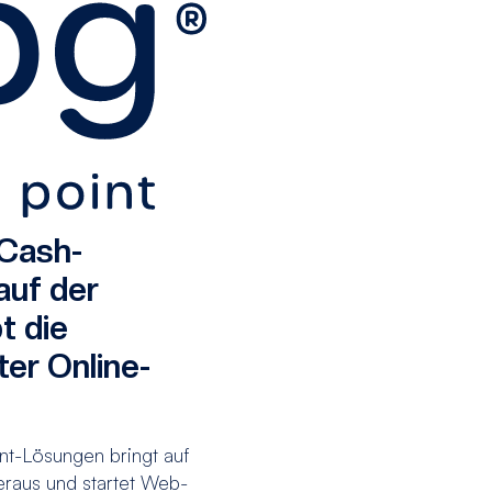
 Cash-
uf der
t die
er Online-
t-Lösungen bringt auf
eraus und startet Web-