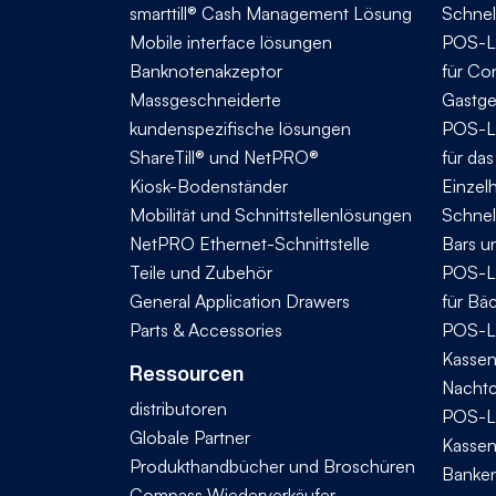
smarttill® Cash Management Lösung
Schnel
Mobile interface lösungen
POS-L
Banknotenakzeptor
für Co
Massgeschneiderte
Gastg
kundenspezifische lösungen
POS-L
ShareTill® und NetPRO®
für da
Kiosk-Bodenständer
Einzel
Mobilität und Schnittstellenlösungen
Schnel
NetPRO Ethernet-Schnittstelle
Bars u
Teile und Zubehör
POS-L
General Application Drawers
für Bä
Parts & Accessories
POS-L
Kassen
Ressourcen
Nachtc
distributoren
POS-L
Globale Partner
Kassen
Produkthandbücher und Broschüren
Banke
Compass Wiederverkäufer-