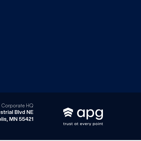
l Corporate HQ
strial Blvd NE
lis, MN 55421