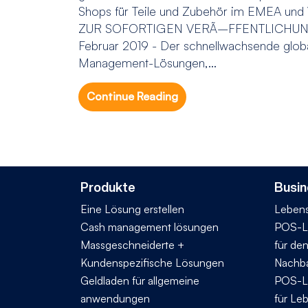
Shops für Teile und Zubehör im EMEA und V
ZUR SOFORTIGEN VERÃ–FFENTLICHUNG 
Februar 2019 - Der schnellwachsende globa
Management-Lösungen,...
Continue Reading
Produkte
Busin
Eine Lösung erstellen
Lebens
Cash management lösungen
POS-L
Massgeschneiderte +
für de
Kundenspezifische Lösungen
Nachba
Geldladen für allgemeine
POS-L
anwendungen
für Le