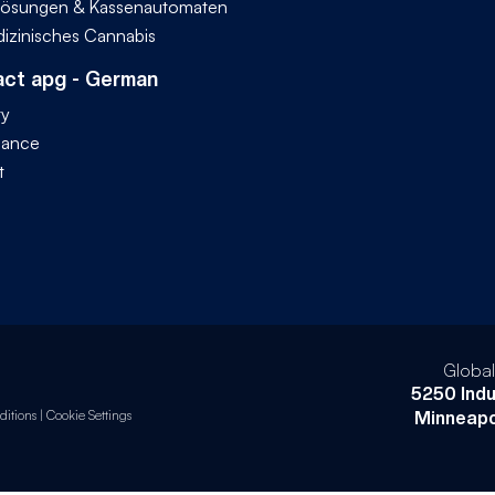
ösungen & Kassenautomaten
dizinisches Cannabis
ct apg - German
ty
iance
t
Globa
5250 Indu
itions
|
Cookie Settings
Minneapo