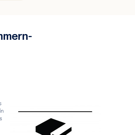
mmern-
s
in
s