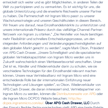
entwickelt sich weiter und es gibt Möglichkeiten, in anderen Teilen der
Welt zu partizipieren und zu vermarkten. Es ist wichtig für uns, die
globale Unterstützung und die erweiterte Reichweite unserer Partner
zu haben. Die Partnerschaft mit Ingram Micro passt zu unserer
Wachstumsstrategie und unseren Geschäftszielen in diesem Bereich.
Wir freuen uns darauf, neue Einzelhandelsmärkte zu unterstützen und
unsere internationale Präsenz durch das vielfältige Channel-Partner-
Netzwerk von Ingram zu stärken.“ „Die Hersteller von heute benötigen
mehr Flexibilität und schnellere Entscheidungsprozesse, um den
steigenden Anforderungen und Veränderungsgeschwindigkeiten auf
dem globalen Markt gerecht zu werden“, sagte Mark Olson, Präsident
von APG Cash Drawer. „Unsere Schnelligkeit und die spezialisierten
globalen Vertriebskapazitäten von Ingram Micro werden uns in
Zukunft wahrscheinlich einen Wettbewerbsvorteil verschaffen. Unser
Ziel ist es, Händler und Wiederverkäufer darin zu schulen, wie sie
verschiedene Technologien für den Einzelhandel relevant machen
können. Unsere neue Vertriebsallianz mit Ingram Micro wird eine
entscheidende Rolle bei der internationalen Einführung neuer
Technologien und Lösungen spielen“, so Olson. Wiederverkäufer von
APG Cash Drawer, die daran interessiert sind, Vertriebspartner von
Ingram Micro zu werden, können die
Distributorenseite von APG
oder
die Ingram Micro DCPOS Website besuchen:
http://eu-
dcpos.ingrammicro.com/eu/.
Über APG Cash Drawer, LLC
Durch
den Einsatz flexibler Fertigungstechniken stellt APG eine breite Palette