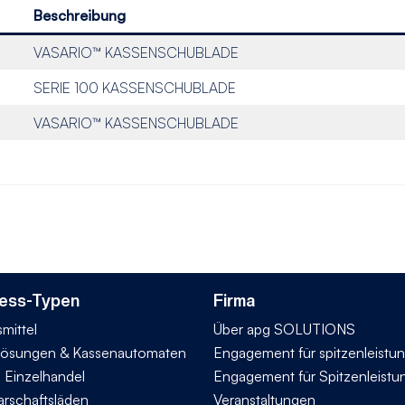
Beschreibung
VASARIO™ KASSENSCHUBLADE
SERIE 100 KASSENSCHUBLADE
VASARIO™ KASSENSCHUBLADE
ess-Typen
Firma
mittel
Über apg SOLUTIONS
ösungen & Kassenautomaten
Engagement für spitzenleistu
n Einzelhandel
Engagement für Spitzenleistu
rschaftsläden
Veranstaltungen