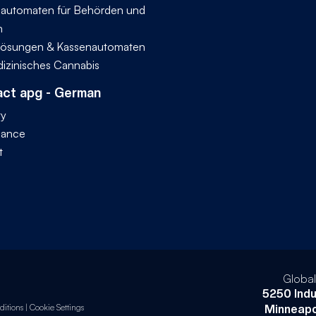
automaten für Behörden und
n
ösungen & Kassenautomaten
dizinisches Cannabis
ct apg - German
ty
iance
t
Globa
5250 Indu
itions
|
Cookie Settings
Minneapo