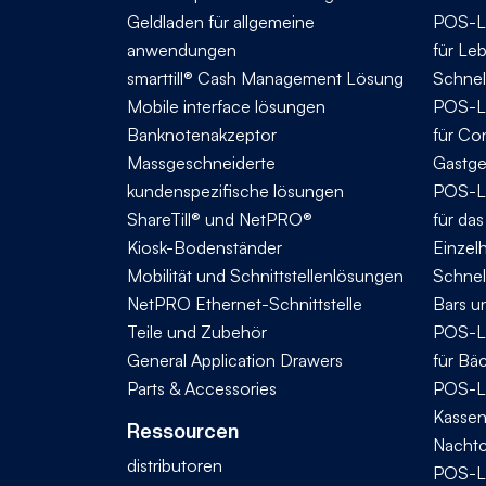
Geldladen für allgemeine
POS-L
anwendungen
für Le
smarttill® Cash Management Lösung
Schnel
Mobile interface lösungen
POS-L
Banknotenakzeptor
für Co
Massgeschneiderte
Gastg
kundenspezifische lösungen
POS-L
ShareTill® und NetPRO®
für da
Kiosk-Bodenständer
Einzel
Mobilität und Schnittstellenlösungen
Schnel
NetPRO Ethernet-Schnittstelle
Bars u
Teile und Zubehör
POS-L
General Application Drawers
für Bä
Parts & Accessories
POS-L
Kassen
Ressourcen
Nachtc
distributoren
POS-L