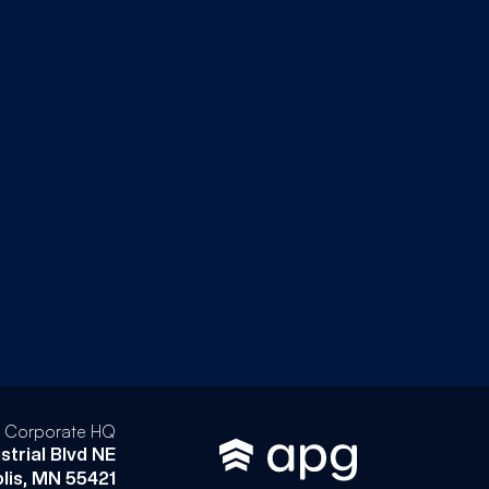
l Corporate HQ
strial Blvd NE
lis, MN 55421