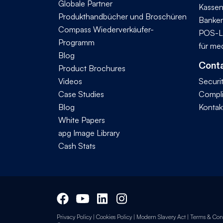
Globale Partner
Kassen
Produkthandbücher und Broschüren
Banke
Compass Wiederverkäufer-
POS-L
Programm
für me
Blog
Conta
Product Brochures
Videos
Securi
Case Studies
Compl
Blog
Kontak
White Papers
apg Image Library
Cash Stats
Privacy Policy
|
Cookies Policy
|
Modern Slavery Act
|
Terms & Cond