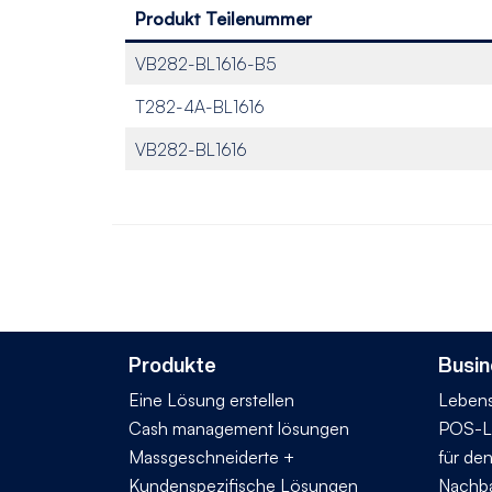
Produkt Teilenummer
VB282-BL1616-B5
T282-4A-BL1616
VB282-BL1616
Produkte
Busin
Eine Lösung erstellen
Lebens
Cash management lösungen
POS-L
Massgeschneiderte +
für de
Kundenspezifische Lösungen
Nachba