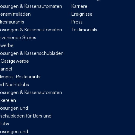
ösungen & Kassenautomaten
Karriere
bensmittelläden
Ereignisse
lrestaurants
Press
ösungen & Kassenautomaten
Testimonials
nvenience Stores
ewerbe
ösungen & Kassenschubladen
s Gastgewerbe
handel
limbiss-Restaurants
nd Nachtclubs
ösungen & Kassenautomaten
ckereien
ösungen und
schubladen für Bars und
lubs
ösungen und