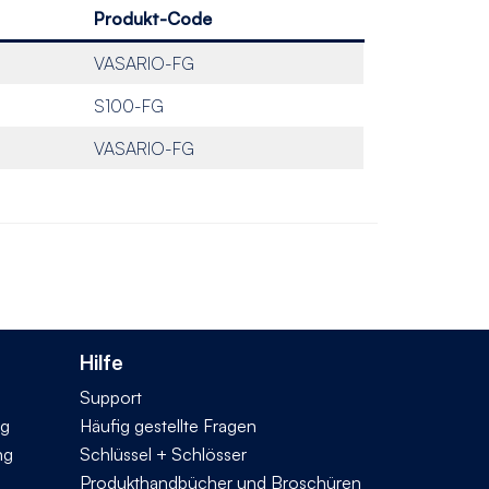
Produkt-Code
VASARIO-FG
S100-FG
VASARIO-FG
Hilfe
Support
ng
Häufig gestellte Fragen
ng
Schlüssel + Schlösser
Produkthandbücher und Broschüren