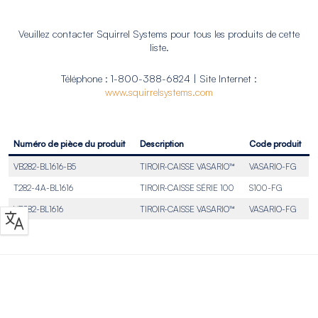
Veuillez contacter Squirrel Systems pour tous les produits de cette
liste.
Téléphone : 1-800-388-6824 | Site Internet :
www.squirrelsystems.com
Numéro de pièce du produit
Description
Code produit
VB282-BL1616-B5
TIROIR-CAISSE VASARIO™
VASARIO-FG
T282-4A-BL1616
TIROIR-CAISSE SÉRIE 100
S100-FG
VB282-BL1616
TIROIR-CAISSE VASARIO™
VASARIO-FG