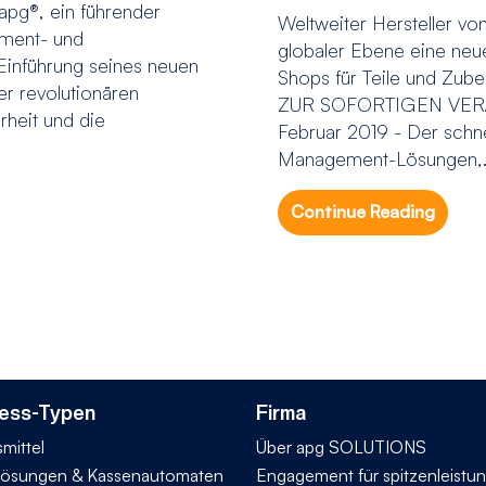
apg®, ein führender
Weltweiter Hersteller v
ement- und
globaler Ebene eine neu
e Einführung seines neuen
Shops für Teile und Zub
r revolutionären
ZUR SOFORTIGEN VERÃ
rheit und die
Februar 2019 - Der schn
Management-Lösungen,.
Continue Reading
ess-Typen
Firma
mittel
Über apg SOLUTIONS
ösungen & Kassenautomaten
Engagement für spitzenleistu