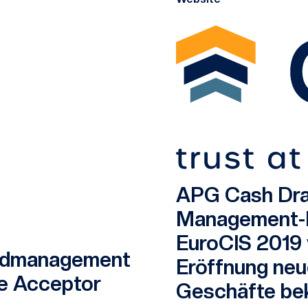
APG Cash Draw
Management-L
EuroCIS 2019 v
geldmanagement
Eröffnung neu
e Acceptor
Geschäfte be