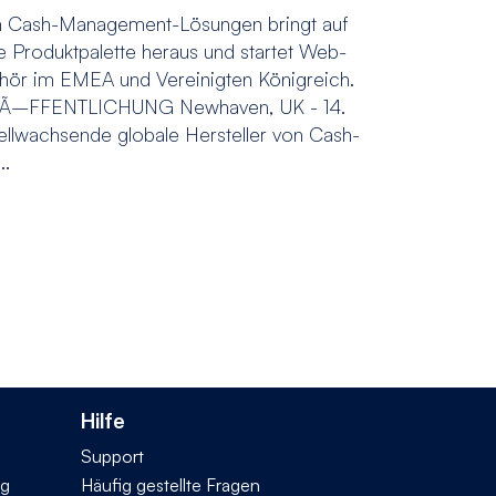
on Cash-Management-Lösungen bringt auf
e Produktpalette heraus und startet Web-
ehör im EMEA und Vereinigten Königreich.
–FFENTLICHUNG Newhaven, UK - 14.
ellwachsende globale Hersteller von Cash-
..
Hilfe
Support
ng
Häufig gestellte Fragen