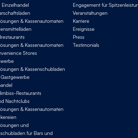
n Einzelhandel
Engagement für Spitzenleistu
rschaftsläden
Veranstaltungen
ösungen & Kassenautomaten
Karriere
bensmittelläden
Ereignisse
lrestaurants
Press
ösungen & Kassenautomaten
Testimonials
nvenience Stores
ewerbe
ösungen & Kassenschubladen
s Gastgewerbe
handel
limbiss-Restaurants
nd Nachtclubs
ösungen & Kassenautomaten
ckereien
ösungen und
schubladen für Bars und