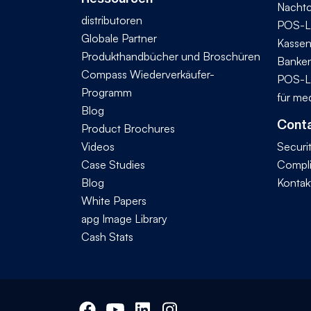
Nachtc
distributoren
POS-L
Globale Partner
Kassen
Produkthandbücher und Broschüren
Banke
Compass Wiederverkäufer-
POS-L
Programm
für me
Blog
Conta
Product Brochures
Videos
Securi
Case Studies
Compl
Blog
Kontak
White Papers
apg Image Library
Cash Stats