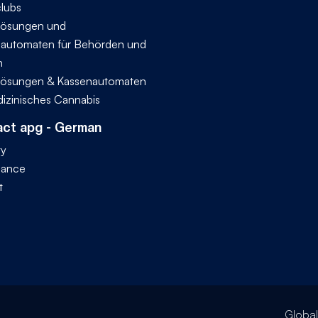
lubs
ösungen und
automaten für Behörden und
n
ösungen & Kassenautomaten
dizinisches Cannabis
ct apg - German
ty
iance
t
Globa