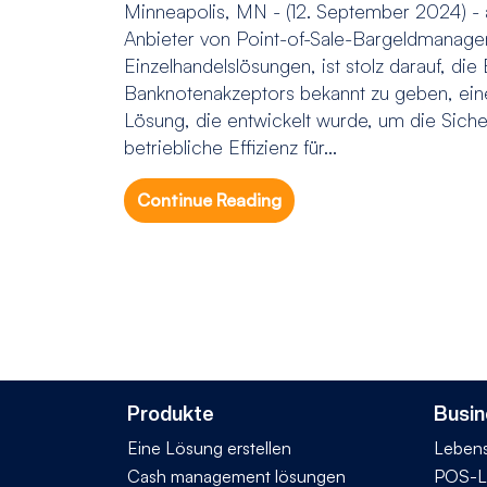
Minneapolis, MN - (12. September 2024) - 
Anbieter von Point-of-Sale-Bargeldmanag
Einzelhandelslösungen, ist stolz darauf, di
Banknotenakzeptors bekannt zu geben, eine
Lösung, die entwickelt wurde, um die Siche
betriebliche Effizienz für...
Continue Reading
Produkte
Busin
Eine Lösung erstellen
Lebens
Cash management lösungen
POS-L