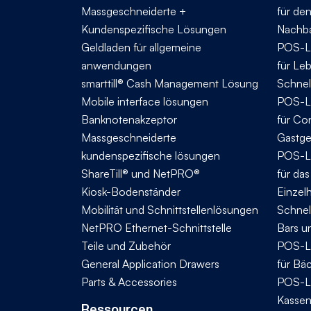
Massgeschneiderte +
für de
Kundenspezifische Lösungen
Nachba
Geldladen für allgemeine
POS-L
anwendungen
für Le
smarttill® Cash Management Lösung
Schnel
Mobile interface lösungen
POS-L
Banknotenakzeptor
für Co
Massgeschneiderte
Gastg
kundenspezifische lösungen
POS-L
ShareTill® und NetPRO®
für da
Kiosk-Bodenständer
Einzel
Mobilität und Schnittstellenlösungen
Schnel
NetPRO Ethernet-Schnittstelle
Bars u
Teile und Zubehör
POS-L
General Application Drawers
für Bä
Parts & Accessories
POS-L
Kassen
Ressourcen