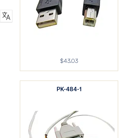
$
43.03
PK-484-1