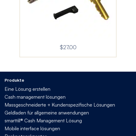
$
27.00
Produkte
Eine Lösung erstellen
Cash management lösungen
Massgeschneiderte + Kundenspezifische Lösungen
Geldladen für allgemeine anwendungen
smarttill® Cash Management Lösung
Mobile interface lösungen