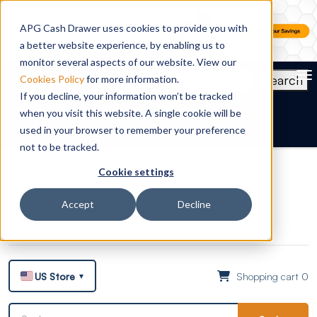
APG Cash Drawer uses cookies to provide you with
a better website experience, by enabling us to
monitor several aspects of our website. View our
To
Search
Cookies Policy
for more information.
If you decline, your information won’t be tracked
DE
when you visit this website. A single cookie will be
used in your browser to remember your preference
not to be tracked.
Cookie settings
Accept
Decline
Online Shopping FAQs
Till Part Number Identifier
Account
Checkout
Login
US Store
Shopping cart 0
▼