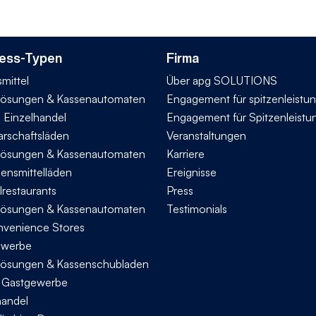
ess-Typen
Firma
mittel
Über apg SOLUTIONS
ösungen & Kassenautomaten
Engagement für spitzenleistu
n Einzelhandel
Engagement für Spitzenleistu
rschaftsläden
Veranstaltungen
ösungen & Kassenautomaten
Karriere
bensmittelläden
Ereignisse
lrestaurants
Press
ösungen & Kassenautomaten
Testimonials
nvenience Stores
ewerbe
ösungen & Kassenschubladen
s Gastgewerbe
handel