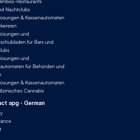
limbiss-Restaurants
nd Nachtclubs
ösungen & Kassenautomaten
ckereien
ösungen und
schubladen für Bars und
lubs
ösungen und
automaten für Behörden und
n
ösungen & Kassenautomaten
dizinisches Cannabis
ct apg - German
ty
iance
t