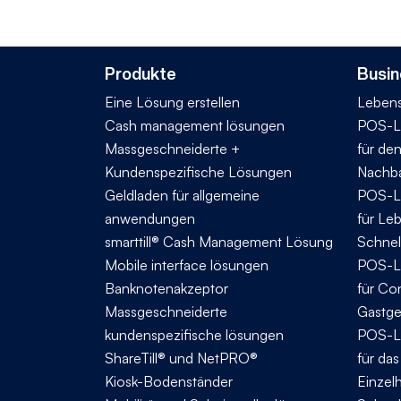
Produkte
Busin
Eine Lösung erstellen
Lebens
Cash management lösungen
POS-L
Massgeschneiderte +
für de
Kundenspezifische Lösungen
Nachba
Geldladen für allgemeine
POS-L
anwendungen
für Le
smarttill® Cash Management Lösung
Schnel
Mobile interface lösungen
POS-L
Banknotenakzeptor
für Co
Massgeschneiderte
Gastg
kundenspezifische lösungen
POS-L
ShareTill® und NetPRO®
für da
Kiosk-Bodenständer
Einzel