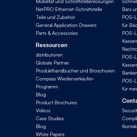
Mobilität und Schnittstellenlösungen
Schnel
NetPRO Ethernet-Schnittstelle
Bars u
Teile und Zubehör
POS-L
General Application Drawers
für Bä
Parts & Accessories
POS-L
Kassen
Ressourcen
Nachtc
distributoren
POS-L
Globale Partner
Kassen
Produkthandbücher und Broschüren
Banke
Compass Wiederverkäufer-
POS-L
Programm
für me
Blog
Conta
Product Brochures
Videos
Securi
Case Studies
Compl
Blog
Kontak
White Papers