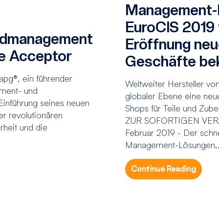
Management-L
EuroCIS 2019 v
geldmanagement
Eröffnung neu
e Acceptor
Geschäfte be
apg®, ein führender
Weltweiter Hersteller v
ement- und
globaler Ebene eine neu
e Einführung seines neuen
Shops für Teile und Zub
r revolutionären
ZUR SOFORTIGEN VERÃ
rheit und die
Februar 2019 - Der schn
Management-Lösungen,.
Continue Reading