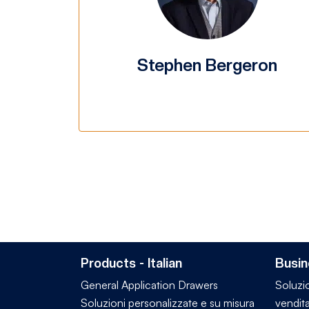
Stephen Bergeron
Products - Italian
Busin
General Application Drawers
Soluzio
Soluzioni personalizzate e su misura
vendita