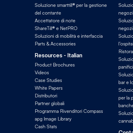
Soluzione smarttill® per la gestione
Soluzio
del contante
negozi 
Accettatore di note
Soluzio
ShareTill® e NetPRO
negozi 
Soluzioni di mobilità e interfaccia
Soluzi
Parts & Accessories
l’ospita
Ristora
Resources - Italian
Soluzio
Product Brochures
panific
Videos
Soluzio
Case Studies
bar e l
White Papers
Soluzio
Distributori
per la 
Partner globali
banch
Programma Rivenditori Compass
Soluzio
apg Image Library
cannab
Cash Stats
Conta