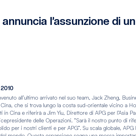
nnuncia l’assunzione di u
 2010
nvenuto all’ultimo arrivato nel suo team, Jack Zheng, Busi
 Cina, che si trova lungo la costa sud-orientale vicino a 
enti in Cina e riferirà a Jim Yiu, Direttore di APG per l’Asia
cepresidente delle Operazioni. “Sarà il nostro punto di rif
lido per i nostri clienti e per APG”. Su scala globale, APG
i del mondo. Questa espansione segna una mossa importante