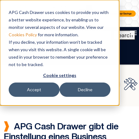
APG Cash Drawer uses cookies to provide you with
a better website experience, by enabling us to
monitor several aspects of our website. View our
To
Search
Cookies Policy
for more information.
If you decline, your information won’t be tracked
DE
when you visit this website. A single cookie will be
used in your browser to remember your preference
not to be tracked.
Cookie settings
Accept
Decline
APG Cash Drawer gibt die
Einstellung eines Business