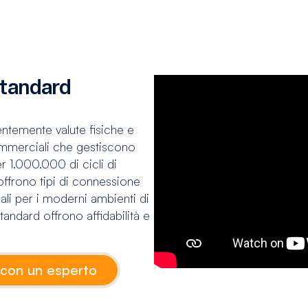
standard
entemente valute fisiche e
 commerciali che gestiscono
 1.000.000 di cicli di
ffrono tipi di connessione
eali per i moderni ambienti di
Standard offrono affidabilità e
 con un esperto