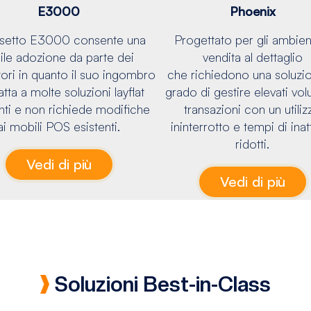
E3000
Phoenix
assetto E3000 consente una
Progettato per gli ambient
ile adozione da parte dei
vendita al dettaglio
tori in quanto il suo ingombro
che richiedono una soluzio
atta a molte soluzioni layflat
grado di gestire elevati vol
nti e non richiede modifiche
transazioni con un utiliz
ai mobili POS esistenti.
ininterrotto e tempi di inatt
ridotti.
Vedi di più
Vedi di più
Soluzioni Best-in-Class