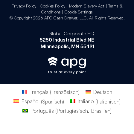
Privacy Policy
|
Cookies Policy
|
Modern Slavery Act
|
Terms &
Conditions
|
Cookie Settings
© Copyright 2026 APG Cash Drawer, LLC. All Rights Reserved.
Global Corporate HQ
5250 Industrial Blvd NE
Minneapolis, MN 55421
Français
(
Französisch
)
Deutsch
Español
(
Spanisch
)
Italiano
(
Italienisch
)
Português
(
Portugiesisch, Brasilien
)