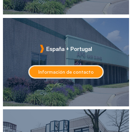
España + Portugal
Información de contacto
Reino Unido + Oriente Medio +
España + Portugal
EE.UU. + Canadá
África + Australia