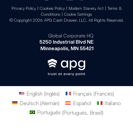
Privacy Policy
|
Cookies Policy
|
Modern Slavery Act
|
Terms &
Conditions
|
Cookie Settings
© Copyright 2026 APG Cash Drawer, LLC. All Rights Reserved.
Global Corporate HQ
5250 Industrial Blvd NE
Minneapolis, MN 55421
English
(
Inglés
)
Français
(
Francés
)
Deutsch
(
Alemán
)
Español
Italiano
Português
(
Portugués, Brasil
)