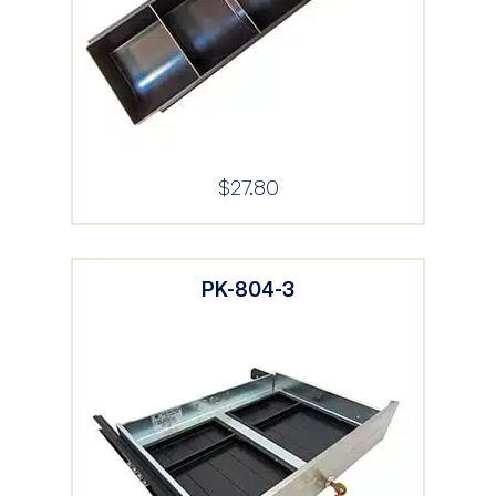
$
27.80
PK-804-3