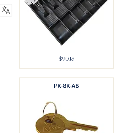
$
90.13
PK-8K-A8