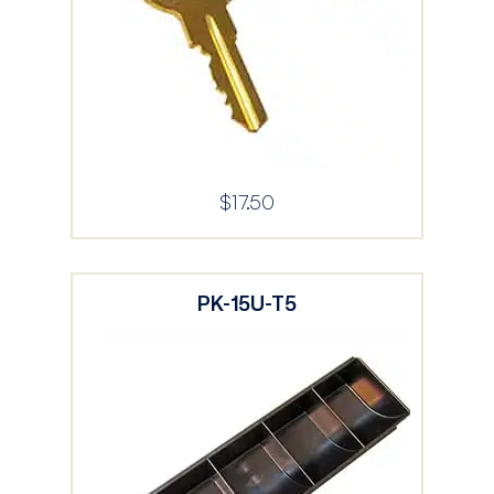
$
17.50
PK-15U-T5