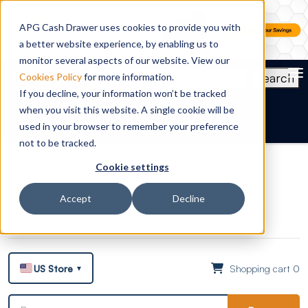
APG Cash Drawer uses cookies to provide you with
a better website experience, by enabling us to
monitor several aspects of our website. View our
To
Search
Cookies Policy
for more information.
If you decline, your information won’t be tracked
ES
when you visit this website. A single cookie will be
used in your browser to remember your preference
not to be tracked.
Cookie settings
Accept
Decline
Online Shopping FAQs
Till Part Number Identifier
Account
Checkout
Login
US Store
Shopping cart 0
▼