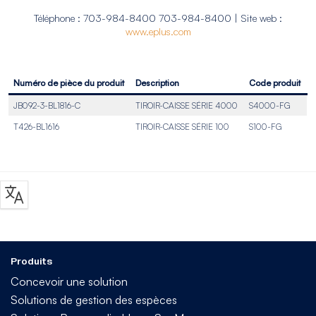
Téléphone : 703-984-8400 703-984-8400 | Site web :
www.eplus.com
Numéro de pièce du produit
Description
Code produit
JB092-3-BL1816-C
TIROIR-CAISSE SÉRIE 4000
S4000-FG
T426-BL1616
TIROIR-CAISSE SÉRIE 100
S100-FG
Produits
Concevoir une solution
Solutions de gestion des espèces