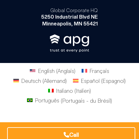
Global Corporate HQ
5250 Industrial Blvd NE
Minneapolis, MN 55421
English
(
Anglais
)
Français
Deutsch
(
Allemand
)
Español
(
Espagnol
)
Italiano
(
Italien
)
Português
(
Portugais - du Brésil
)
Call