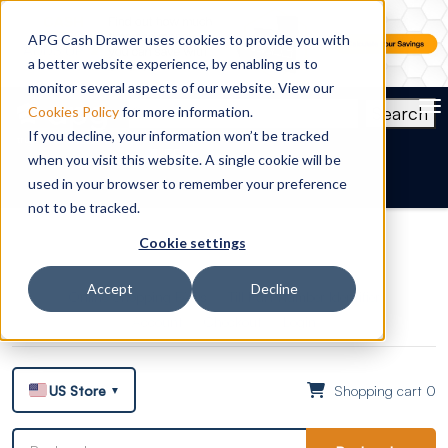
APG Cash Drawer uses cookies to provide you with
a better website experience, by enabling us to
monitor several aspects of our website. View our
To
Search
Cookies Policy
for more information.
If you decline, your information won’t be tracked
FR
when you visit this website. A single cookie will be
used in your browser to remember your preference
not to be tracked.
Cookie settings
Accept
Decline
Online Shopping FAQs
Till Part Number Identifier
Account
Checkout
Login
US Store
Shopping cart 0
▼