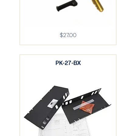
$
27.00
PK-27-BX