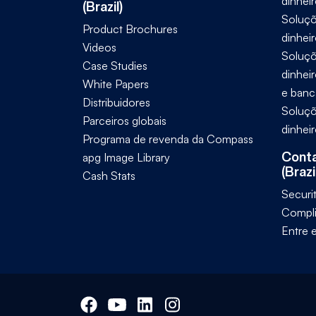
dinheir
(Brazil)
Soluçõ
Product Brochures
dinhei
Videos
Soluçõ
Case Studies
dinhei
White Papers
e banc
Distribuidores
Soluçõ
Parceiros globais
dinhei
Programa de revenda da Compass
Conta
apg Image Library
(Brazi
Cash Stats
Securi
Compl
Entre 