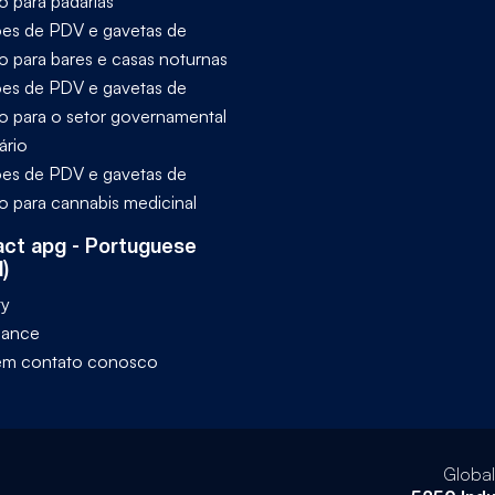
o para padarias
es de PDV e gavetas de
ro para bares e casas noturnas
es de PDV e gavetas de
ro para o setor governamental
ário
es de PDV e gavetas de
ro para cannabis medicinal
ct apg - Portuguese
l)
ty
iance
em contato conosco
Globa