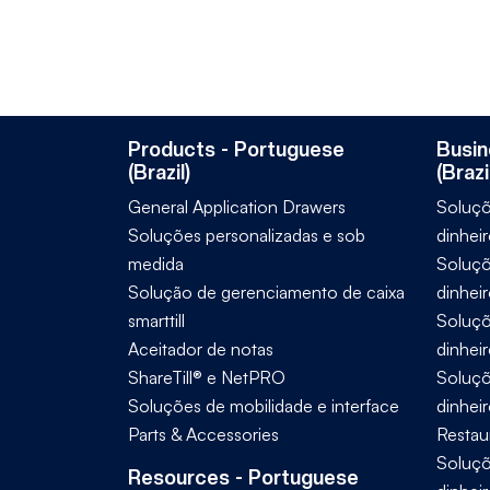
Products - Portuguese
Busin
(Brazil)
(Brazi
General Application Drawers
Soluçõ
Soluções personalizadas e sob
dinheir
medida
Soluçõ
Solução de gerenciamento de caixa
dinhei
smarttill
Soluçõ
Aceitador de notas
dinhei
ShareTill® e NetPRO
Soluçõ
Soluções de mobilidade e interface
dinheir
Parts & Accessories
Restau
Soluçõ
Resources - Portuguese