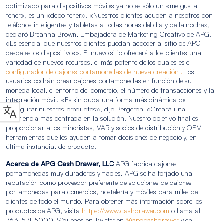
optimizado para dispositivos móviles ya no es sólo un «me gusta
tener», es un «debo tener». «Nuestros clientes acuden a nosotros con
teléfonos inteligentes y tabletas a todas horas del día y de la noche»,
declaró Breanna Brown, Embajadora de Marketing Creativo de APG.
«Es esencial que nuestros clientes puedan acceder al sitio de APG
desde estos dispositivos». El nuevo sitio ofrecerá a los clientes una
variedad de nuevos recursos, el más potente de los cuales es el
configurador de cajones portamonedas de nueva creación .
Los
usuarios podrán crear cajones portamonedas en función de su
moneda local, el entorno del comercio, el número de transacciones y la
integración móvil. «Es sin duda una forma más dinámica de
configurar nuestros productos», dijo Bergeron. «Creará una
experiencia más centrada en la solución. Nuestro objetivo final es
proporcionar a los minoristas, VAR y socios de distribución y OEM
herramientas que les ayuden a tomar decisiones de negocio y, en
última instancia, de producto.
Acerca de APG Cash Drawer, LLC
APG fabrica cajones
portamonedas muy duraderos y fiables. APG se ha forjado una
reputación como proveedor preferente de soluciones de cajones
portamonedas para comercios, hostelería y móviles para miles de
clientes de todo el mundo. Para obtener más información sobre los
productos de APG, visita
https://www.cashdrawer.com
o llama al
763-571-5000. Síguenos en Twitter en
@apgcashdrawer
y en