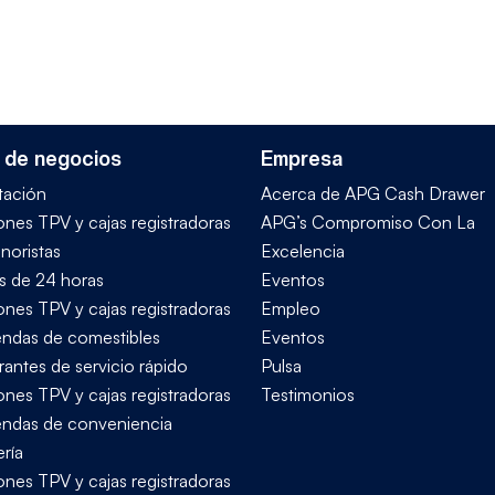
 de negocios
Empresa
tación
Acerca de APG Cash Drawer
ones TPV y cajas registradoras
APG’s Compromiso Con La
noristas
Excelencia
s de 24 horas
Eventos
ones TPV y cajas registradoras
Empleo
iendas de comestibles
Eventos
rantes de servicio rápido
Pulsa
ones TPV y cajas registradoras
Testimonios
iendas de conveniencia
ría
ones TPV y cajas registradoras