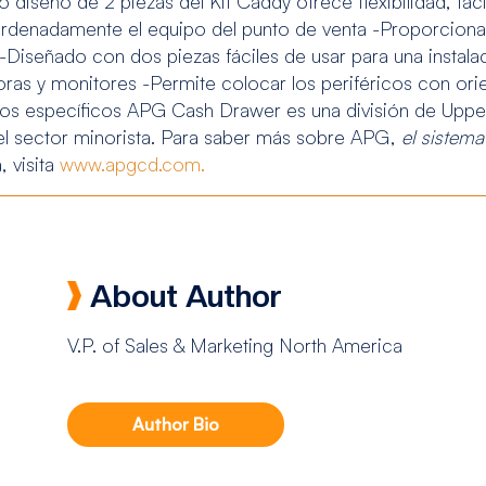
vo diseño de 2 piezas del Kit Caddy ofrece flexibilidad, fac
ordenadamente el equipo del punto de venta -Proporciona 
 -Diseñado con dos piezas fáciles de usar para una instal
oras y monitores -Permite colocar los periféricos con or
itos específicos APG Cash Drawer es una división de Upper 
l sector minorista. Para saber más sobre APG,
el sistem
 visita
www.apgcd.com.
About Author
V.P. of Sales & Marketing North America
Author Bio