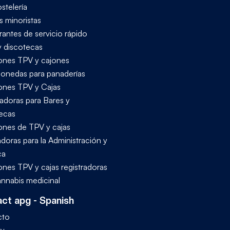
stelería
s minoristas
rantes de servicio rápido
y discotecas
ones TPV y cajones
onedas para panaderías
ones TPV y Cajas
radoras para Bares y
ecas
ones de TPV y cajas
adoras para la Administración y
ca
ones TPV y cajas registradoras
annabis medicinal
ct apg - Spanish
cto
ty