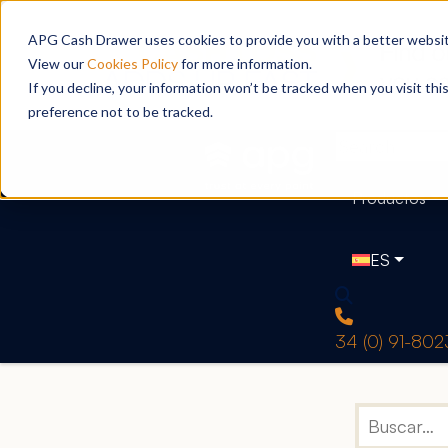
APG Cash Drawer uses cookies to provide you with a better website
View our
Cookies Policy
for more information.
If you decline, your information won’t be tracked when you visit th
preference not to be tracked.
Productos
ES
34 (0) 91-80