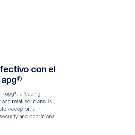
fectivo con el
 apg®
– apg®, a leading
nd retail solutions, is
ote Acceptor, a
security and operational