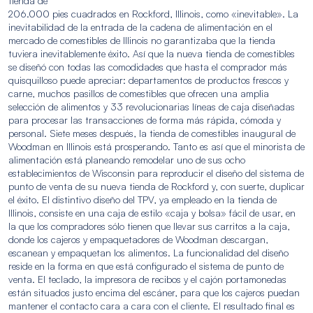
tienda de
206.000 pies cuadrados en Rockford, Illinois, como «inevitable». La
inevitabilidad de la entrada de la cadena de alimentación en el
mercado de comestibles de Illinois no garantizaba que la tienda
tuviera inevitablemente éxito. Así que la nueva tienda de comestibles
se diseñó con todas las comodidades que hasta el comprador más
quisquilloso puede apreciar: departamentos de productos frescos y
carne, muchos pasillos de comestibles que ofrecen una amplia
selección de alimentos y 33 revolucionarias líneas de caja diseñadas
para procesar las transacciones de forma más rápida, cómoda y
personal. Siete meses después, la tienda de comestibles inaugural de
Woodman en Illinois está prosperando. Tanto es así que el minorista de
alimentación está planeando remodelar uno de sus ocho
establecimientos de Wisconsin para reproducir el diseño del sistema de
punto de venta de su nueva tienda de Rockford y, con suerte, duplicar
el éxito. El distintivo diseño del TPV, ya empleado en la tienda de
Illinois, consiste en una caja de estilo «caja y bolsa» fácil de usar, en
la que los compradores sólo tienen que llevar sus carritos a la caja,
donde los cajeros y empaquetadores de Woodman descargan,
escanean y empaquetan los alimentos. La funcionalidad del diseño
reside en la forma en que está configurado el sistema de punto de
venta. El teclado, la impresora de recibos y el cajón portamonedas
están situados justo encima del escáner, para que los cajeros puedan
mantener el contacto cara a cara con el cliente. El resultado final es