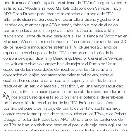
una transacción más rápida, un sistema de TPV más seguro y clientes
satisfechos. Woodman’s Food Markets colaboró con Services, Inc. y
APG Cash Drawer para crear esta estación de trabajo de TPV
altamente eficiente. Services, Inc. desarrolló el diseño y gestionó la
instalación, mientras que APG diseñó y fabricó a medida el cajón
portamonedas que se incorporó al sistema. Ahora, todos están
trabajando juntos de nuevo para actualizar la tienda de Woodman en
Madison, Wisconsin, remodelando las líneas de caja existentes por 30
de los nuevos e innovadores sistemas TPV. «Nuestros 20 años de
experiencia en el negocio de los TPV se notan en el diseño de la
consola de caja», dice Terry Demulling, Director General de Services,
Inc. «Nuestro objetivo siempre ha sido mejorar el Punto de Venta
escuchando las necesidades de nuestros clientes. Gracias a la
colocación del cajón portamonedas delante del cajero, sobre el
escáner, hemos puesto cara a cara al cajero y al cliente. Esto se
traduce en un servicio amable y práctico, y en una mayor seguridad
en la caja. ¡Es la solución que el sector ha estado esperando durante
muchos años! Creo que esta solución tiene el potencial de establecer
un nuevo estándar en el sector de los TPV. Es ‘un nuevo enfoque
positivo del puesto de trabajo del punto de venta'». «Estamos muy
contentos de formar parte de esta revolución en los TPV», dice Robert
Daugs, Director de Producto de APG. «Uno a uno, los periféricos de
los TPV se han ido abriendo paso en el pasillo de caja para agilizar las
transacciones. Primero fue el escáner, luego el teclado y ahora el cajón