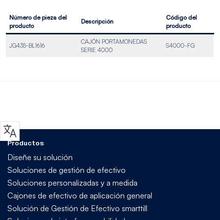
Número de pieza del
Código del
Descripción
producto
producto
CAJÓN PORTAMONEDAS
JG435-BL1616
S4000-FG
SERIE 4000
Productos
Diseñe su solución
Soluciones de gestión de efectivo
Soluciones personalizadas y a medida
Cajones de efectivo de aplicación general
Solución de Gestión de Efectivo smarttill