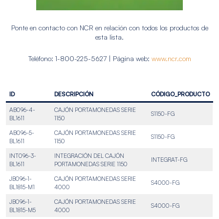
Ponte en contacto con NCR en relación con todos los productos de
esta lista.
Teléfono: 1-800-225-5627 | Página web:
www.ncr.com
ID
DESCRIPCIÓN
CÓDIGO_PRODUCTO
AB096-4-
CAJÓN PORTAMONEDAS SERIE
S1150-FG
BL1611
1150
AB096-5-
CAJÓN PORTAMONEDAS SERIE
S1150-FG
BL1611
1150
INT096-3-
INTEGRACIÓN DEL CAJÓN
INTEGRAT-FG
BL1611
PORTAMONEDAS SERIE 1150
JB096-1-
CAJÓN PORTAMONEDAS SERIE
S4000-FG
BL1815-M1
4000
JB096-1-
CAJÓN PORTAMONEDAS SERIE
S4000-FG
BL1815-M5
4000