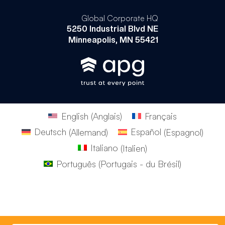
Global Corporate HQ
5250 Industrial Blvd NE
Minneapolis, MN 55421
English
(
Anglais
)
Français
Deutsch
(
Allemand
)
Español
(
Espagnol
)
Italiano
(
Italien
)
Português
(
Portugais - du Brésil
)