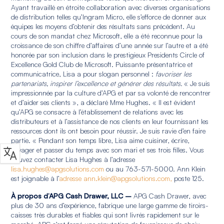
Ayant travaillé en étroite collaboration avec diverses organisations
de distribution telles qu’Ingram Micro, elle s’efforce de donner aux
équipes les moyens d’obtenir des résultats sans précédent. Au
cours de son mandat chez Microsoft, elle a été reconnue pour la
croissance de son chiffre d’affaires d’une année sur l’autre et a été
honorée par son inclusion dans le prestigieux Presidents Circle of
Excellence Gold Club de Microsoft. Puissante présentatrice et
communicatrice, Lisa a pour slogan personnel :
favoriser les
partenariats, inspirer l’excellence et générer des résultats.
« Je suis
impressionnée par la culture d’APG et par sa volonté de rencontrer
et d’aider ses clients », a déclaré Mme Hughes. « Il est évident
qu’APG se consacre à l’établissement de relations avec les
distributeurs et à l’assistance de nos clients en leur fournissant les
ressources dont ils ont besoin pour réussir. Je suis ravie d’en faire
partie. « Pendant son temps libre, Lisa aime cuisiner, écrire,
voyager et passer du temps avec son mari et ses trois filles. Vous
pouvez contacter Lisa Hughes à l’adresse
lisa.hughes@apgsolutions.com
ou au 763-571-5000. Ann Klein
est joignable à l’
adresse ann.klein@apgsolutions.com,
poste 125.
À propos d’APG Cash Drawer, LLC –
APG Cash Drawer, avec
plus de 30 ans d’expérience, fabrique une large gamme de tiroirs-
caisses très durables et fiables qui sont livrés rapidement sur le