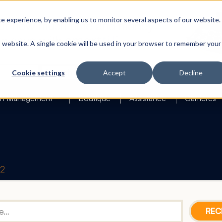
 experience, by enabling us to monitor several aspects of our website.
is website. A single cookie will be used in your browser to remember your
Search
Cookie settings
Accept
Decline
h Management
Boutique
Assistance
Carrières
42