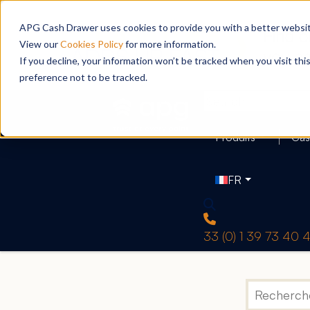
APG Cash Drawer uses cookies to provide you with a better website
View our
Cookies Policy
for more information.
If you decline, your information won’t be tracked when you visit th
preference not to be tracked.
Produits
Cas
FR
33 (0) 1 39 73 40 