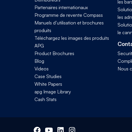
les bar
Partenaires internationaux
Solutio
Programme de revente Compass
les adm
Manuels d’utilisation et brochures
Solutio
produits
le can
Téléchargez les images des produits
Conta
APG
Product Brochures
Securi
Blog
Compl
Videos
Nous c
Case Studies
White Papers
apg Image Library
Cash Stats