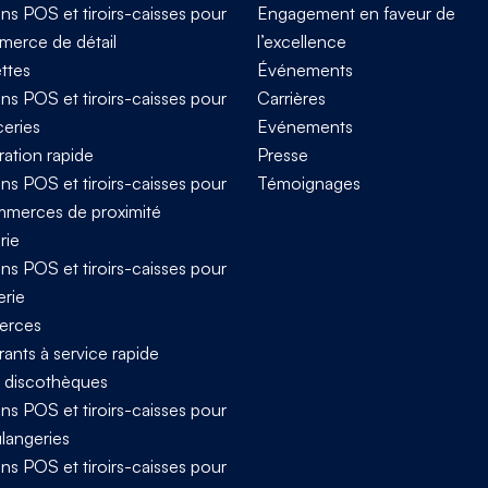
ns POS et tiroirs-caisses pour
Engagement en faveur de
merce de détail
l’excellence
ttes
Événements
ns POS et tiroirs-caisses pour
Carrières
ceries
Evénements
ration rapide
Presse
ns POS et tiroirs-caisses pour
Témoignages
mmerces de proximité
rie
ns POS et tiroirs-caisses pour
erie
rces
ants à service rapide
t discothèques
ns POS et tiroirs-caisses pour
ulangeries
ns POS et tiroirs-caisses pour