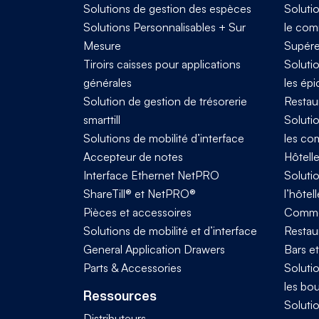
Solutions de gestion des espèces
Solutio
Solutions Personnalisables + Sur
le com
Mesure
Supére
Tiroirs caisses pour applications
Solutio
générales
les épi
Solution de gestion de trésorerie
Restau
smarttill
Solutio
Solutions de mobilité d’interface
les co
Accepteur de notes
Hôtelle
Interface Ethernet NetPRO
Solutio
ShareTill® et NetPRO®
l’hôtell
Pièces et accessoires
Comme
Solutions de mobilité et d’interface
Restaur
General Application Drawers
Bars e
Parts & Accessories
Solutio
les bo
Ressources
Solutio
Distributeurs