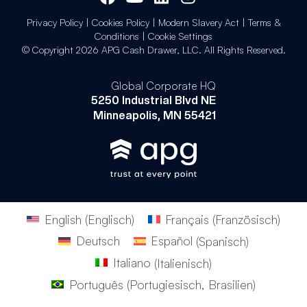
Privacy Policy
|
Cookies Policy
|
Modern Slavery Act
|
Terms &
Conditions
|
Cookie Settings
© Copyright 2026 APG Cash Drawer, LLC. All Rights Reserved.
Global Corporate HQ
5250 Industrial Blvd NE
Minneapolis, MN 55421
English
(
Englisch
)
Français
(
Französisch
)
Deutsch
Español
(
Spanisch
)
Italiano
(
Italienisch
)
Português
(
Portugiesisch, Brasilien
)