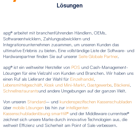
Lösungen
apg® arbeitet mit branchenführenden Händlern, OEMs,
Softwareentwicklern, Zahlungsabwicklern und
Integrationsunternehmen zusammen, um unseren Kunden das
ultimative Erlebnis zu bieten. Eine vollständige Liste der Software- und
Hardwarepartner finden Sie auf unserer
Seite Globale Partner
.
apg®
ist ein weltweiter Hersteller von
POS
und Cash-Management-
Lösungen für eine Vielzahl von Kunden und Branchen.
Wir haben uns
einen Ruf als Lieferant der Wahl für
Einzelhandel
,
Lebensmittelgeschäft
,
Kiosk und Mini-Markt
,
Gastgewerbe
,
Bäckerei
,
Schnellrestaurants
und andere Umgebungen auf der ganzen Welt.
Von unseren
Standard
– und
kundenspezifischen Kassenschubladen
über
mobile Lösungen
bis hin zur
intelligenten
Kassenschubladenlösung smarttill®
und der Middleware currentsee®
zeichnet sich unsere Marke durch innovative Technologien aus, die
weltweit Effizienz und Sicherheit am Point of Sale verbessern.