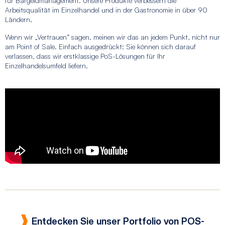
für Bargeldmanagement. Unsere Produkte verbessern die
Arbeitsqualität im Einzelhandel und in der Gastronomie in über 90
Ländern.
Wenn wir „Vertrauen“ sagen, meinen wir das an jedem Punkt, nicht nur
am Point of Sale. Einfach ausgedrückt: Sie können sich darauf
verlassen, dass wir erstklassige PoS-Lösungen für Ihr
Einzelhandelsumfeld liefern.
Entdecken Sie unser Portfolio von POS-