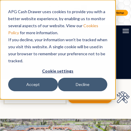
APG Cash Drawer uses cookies to provide you with a
better website experience, by enabling us to monitor
several aspects of our website. View our
Cookies
To
Policy
for more information.
If you decline, your information won’t be tracked when
you visit this website. A single cookie will be used in
Search
your browser to remember your preference not to be
tracked.
DE
Cookie settings
Accept
Decline