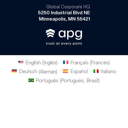
Global Corporate HQ
5250 Industrial Blvd NE
Minneapolis, MN 55421
English
(
Inglés
)
Français
(
Francés
)
Deutsch
(
Alemán
)
Español
Italiano
Português
(
Portugués, Brasil
)